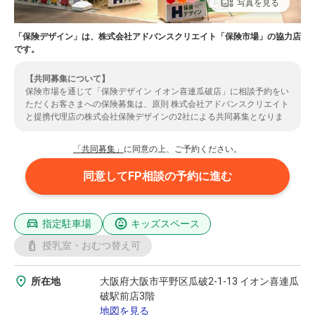
写真を見る
「保険デザイン」は、株式会社アドバンスクリエイト「保険市場」の協力店
です。
【共同募集について】
保険市場を通じて「保険デザイン イオン喜連瓜破店」に相談予約をい
ただくお客さまへの保険募集は、原則 株式会社アドバンスクリエイト
と提携代理店の株式会社保険デザインの2社による共同募集となりま
す。（共同募集とならない場合もありますのでご了承ください。）ま
た、お客さまの情報は、提携先代理店である株式会社保険デザインに
「共同募集」
に同意の上、ご予約ください。
提供されます。ご了承いただいた上で、ご予約のお手続きをいただき
ますようお願いいたします。株式会社保険デザインの取扱保険会社に
同意してFP相談の予約に進む
ついては
こちら
よりご確認ください。
指定駐車場
キッズスペース
授乳室・おむつ替え可
所在地
大阪府大阪市平野区瓜破2-1-13 イオン喜連瓜
破駅前店3階
地図を見る