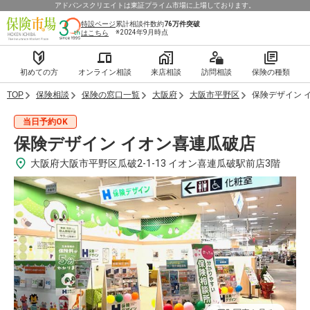
アドバンスクリエイトは東証プライム市場に上場しております。
特設ページ
累計相談件数約
76万件
突破
※2024年9月時点
はこちら
初めての方
オンライン相談
来店相談
訪問相談
保険の種類
TOP
保険相談
保険の窓口一覧
大阪府
大阪市平野区
保険デザイン 
当日予約OK
保険デザイン イオン喜連瓜破店
大阪府大阪市平野区瓜破2-1-13 イオン喜連瓜破駅前店3階