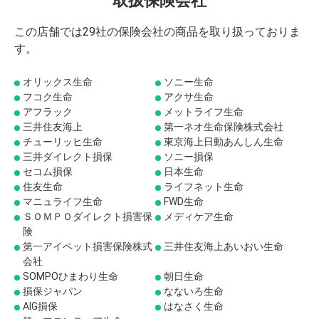
取扱保険会社
この店舗では29社の保険会社の商品を取り扱っておりま
す。
オリックス生命
ソニー生命
フコク生命
アクサ生命
アフラック
メットライフ生命
三井住友海上
第一ネオ生命保険株式会社
チューリッヒ生命
東京海上日動あんしん生命
三井ダイレクト損保
ソニー損保
セコム損保
日本生命
住友生命
ライフネット生命
マニュライフ生命
FWD生命
ＳＯＭＰＯダイレクト損害保
メディケア生命
険
第一アイペット損害保険株式
三井住友海上あいおい生命
会社
SOMPOひまわり生命
朝日生命
損保ジャパン
なないろ生命
AIG損保
はなさく生命