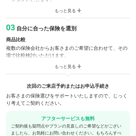
伺いします。
もっと見る
保険のご説明
※現在ご加入の保険がある方
保険の基本形や社会保障制度をご確認いただき、お客さ
ご加入中の保険証券または契約内容が確認できる資料
自分に合った保険を選別
まに合った保障プランを作成いたします。
をお持ちください。
商品比較
複数の保険会社からお客さまのご希望に合わせて、その
保険診断サービス（無料）
場で比較検討いただけます。
相談前に保険市場の「folderアプリ」に保険証券
を保存していただくと、オプションで保険診断サ
もっと見る
商品選別・調整
ービスをご利用いただけます。 加入している保険
お客さまのご予算やご希望に合わせてプランの調整を行
の保険料や保障内容が適正なのか、スムーズに保
います。気に入った商品をお選びください。
次回のご来店予約またはお申込手続き
険の見直しができ相談時間の短縮にもなります。
お客さまの保険選びをサポートいたしますので、じっく
り考えてご契約ください。
アフターサービスも無料
ご契約後も疑問点やプランの見直しのご希望などがござい
ましたら、お気軽にお問い合わせください。もちろんすべ