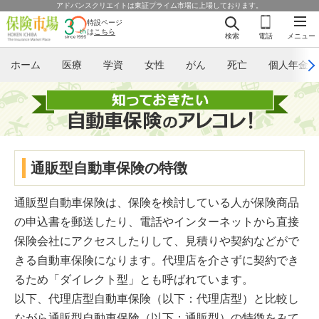
アドバンスクリエイトは東証プライム市場に上場しております。
特設ページ
は
こちら
検索
電話
メニュー
ホーム
医療
学資
女性
がん
死亡
個人年金
通販型自動車保険の特徴
通販型自動車保険は、保険を検討している人が保険商品
の申込書を郵送したり、電話やインターネットから直接
保険会社にアクセスしたりして、見積りや契約などがで
きる自動車保険になります。代理店を介さずに契約でき
るため「ダイレクト型」とも呼ばれています。
以下、代理店型自動車保険（以下：代理店型）と比較し
ながら通販型自動車保険（以下：通販型）の特徴をみて