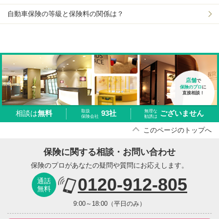
自動車保険の等級と保険料の関係は？
店舗
で
保険のプロ
に
直接相談！
取扱
無理な
93社
ございません
相談は
無料
保険会社
勧誘は
このページのトップへ
保険に関する相談・お問い合わせ
保険のプロがあなたの疑問や質問にお応えします。
0120-912-805
通話
無料
9:00～18:00（平日のみ）