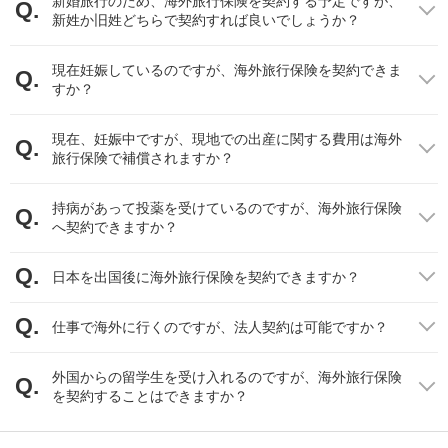
新婚旅行のため、海外旅行保険を契約する予定ですが、
ましょう。
新姓か旧姓どちらで契約すれば良いでしょうか？
部の補償を家族で共有することで保険料を安くする、あるいは
①治療・救援費用 （傷害治療費用、疾病治療費用、救援者費用、疾病応急治療・救
「フリープラン」を利用してクレジットカード付帯の保険の不足
援費用）
※ジェイアイ傷害火災調べ（2024年度）
分を補うなどの契約方法があります。
②携行品損害 （生活用動産）
現在妊娠しているのですが、海外旅行保険を契約できま
③旅行事故緊急費用 （航空機遅延、航空機寄託手荷物遅延）
すか？
キャッシュレス・メディカルサービス
資料：ジェイアイ傷害火災のホームページをもとに記載
提携病院数
現在、妊娠中ですが、現地での出産に関する費用は海外
海外旅行中の治療費に、日本の健康保険は使用で
旅行保険で補償されますか？
ジェイアイ傷害火災
約240カ所（2026年1月時点）
きる？
日本には健康保険制度があり、治療費や医療費の負担額は1割から
持病があって投薬を受けているのですが、海外旅行保険
損保ジャパン
約460カ所（2020年2月時点）
へ契約できますか？
3割となっています。健康保険の被保険者や被扶養者は、海外で診
療などを受ける場合には、海外療養費制度が適用されます。
三井住友海上
約1600カ所（2016年10月時点）
海外療養費制度とは、海外旅行中や海外赴任中にケガや病気など
日本を出国後に海外旅行保険を契約できますか？
によってやむを得ず現地の医療機関で治療等を受けた場合、申請
東京海上日動
約278カ所（2021年11月時点）
することで一部医療費の払い戻しを受けられる制度です。
仕事で海外に行くのですが、法人契約は可能ですか？
あいおいニッセイ同
ただし支払われる金額は、海外で支払った金額と、同じ治療を日
約400カ所（2024年11月時点）
和損保
本で受けるために必要な金額を比較し、より治療費の低い金額か
外国からの留学生を受け入れるのですが、海外旅行保険
ら自己負担額を差し引いた額になります。
を契約することはできますか？
インターネット契約割引