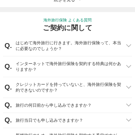
現地の言葉で何がおきたか説明できる自信がありますか？そうい
のでしょうか。ジェイアイ傷害火災がまとめた補償項目別事故発
ていますので、そちらを検討してみましょう。
った際にこのサポートデスクを利用して、通訳を行うことができ
生割合を確認してみましょう。
留学保険を見る
る保険会社もあります。
海外旅行保険 よくある質問
ご契約に関して
POINT
2
クレジットカードを確認する
治療・救援費用
キャッシュレス・メディカルサービス
（57.6％）
クレジットカードには海外旅行保険がセットされているものもあ
はじめて海外旅行に行きます。海外旅行保険って、本当
キャッシュレス・メディカルサービスとは、海外旅行中にケガや
携行品損害
（24.7％）
に必要なのでしょうか？
ります。この場合は別途保険料の支払いは不要ですが、損害保険
病気で病院にかかった際に、保険会社が提携している病院で治療
旅行事故緊急費用
（12.9％）
会社で契約する海外旅行保険と比べると、保険金額が低く設定さ
を受けることで、その場で治療費を支払わないで治療が受けられ
れているため、補償金額が十分ではない可能性があります。
インターネットで海外旅行保険を契約する特典は何かあ
るキャッシュレスサービスのことです。
りますか？
また、サポートサービスなどの面でも不足が無いかどうか、事前
海外旅行保険の保険金支払いの約57.6％
はケガや病気による治療
※
1位の「治療・救援費用」に関しては、海外旅行保険に入ることで
にお手持ちのクレジットカードに付帯されている保険の補償内容
費といわれています。
ケガや病気による治療費や、医療搬送費用等が補償されます。2位
を確認する必要があります。
クレジットカードを持っていないと、海外旅行保険を契
また、海外での医療費は日本よりも高額になるケースが多くあり
の「携行品損害」については、カメラや携帯電話等の手荷物の盗
約できないのですか？
ます。高額な治療費が必要になった場合、現金で支払いができな
難や破損によって発生した損害が補償されます。3位の「旅行事故
POINT
3
同行者などの条件からプランを選ぶ
い可能性や、治療費を保険会社に請求している間、一時的にお金
緊急費用」は予期せぬ偶然な事故により生じた費用（交通費、宿
旅行の何日前から申し込みできますか？
が足りなくなってしまう可能性があります。折角の海外旅行中に
海外旅行保険には、基本的な補償をまとめた「セットプラン」
泊費等）を補償するものです。この発生件数の順位は10年以上
お金が足りなくなってしまうと、予定を変更する必要が出てきた
や、特定の補償を家族で共有する「ファミリー（家族）プラ
（2022年度時点）変化していないそうです。まずはどのような補
り、お土産が買えなかったりと、とても残念ですよね。
旅行当日でも申し込みできますか？
ン」、補償額や補償内容を個別に組み合わせる「フリープラン」
償をつけるべきか参考にしてください。
また、保険会社によって提携している病院の数や、日本語での受
などがあります。
診が可能かどうかの違いがありますので、しっかりと確認してみ
注）記載の以下項目は（ ）内を含みます。
具体例を挙げると、「ファミリー（家族）プラン」を利用して一