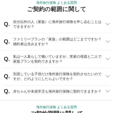
(例)フランスで病気になり、治療費に300万円かかった。
インターネットから保険契約をすることで、店頭申し込みよりも
海外旅行保険 よくある質問
日本で同じ治療を受ける場合は100万円必要です。
保険料が割引されることがあります。
ご契約の範囲に関して
保険をかけられている方の自己負担額は3割です。
是非一度、保険市場で保険料の比較を行ってみてはいかがでしょ
うか。
自分以外の人（家族）に海外旅行保険を申し込むことは
100万 - (100万×0.3) = 70万円
できますか？
キャッシュレス・リペアサービス
海外旅行保険の補償対象となったデジカメなどの携行品を修理す
ファミリープランの「家族」の範囲はどこまでですか？
実際に支払った治療費300万円に対して、ほかの補償がない場合は
婚約者は含みますか？
る際に、お客さまのお手間を減らすサービスです。
70万円が返ってきます。
対象となる携行品をご自宅まで宅配業者が引き取り等を行い、各
つまり、実際に負担する金額は230万円になります。
保険会社の提携修理業者が修理を行った後、お客さまのご自宅に
私は一人暮らしで働いていますが、実家の母親と二人で
また、海外療養費を請求する際には診療内容の分かる書類や明細
家族プランを契約できますか？
お届けいたします。なお、修理代金が限度額以内であれば、修理
が分かる領収書等が必要です。海外でこれらの書類を請求できる
代金や送料はお客さまにご負担いただく必要はありません。
ように事前に請求方法などを確認し備える、または、海外旅行保
別居している子供だけ海外旅行保険を契約させたいので
険に付帯されている電話通訳などのサポートを準備しておく必要
すが、どのようにしたらよいですか？
があります。
ちなみに、美容整形手術や性転換手術等の日本で健康保険が適用
赤ちゃんや未就学児も海外旅行保険に契約できますか？
されない治療を目的とした渡航の場合、海外療養費制度を利用す
ることはできません。 さらに、差額ベッド代や先進医療費など、
健康保険が利用できない費用も保険金を請求することができませ
海外旅行保険 よくある質問
ん。