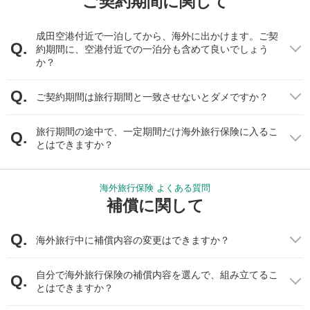
ご契約期間に関して
外国で犯罪（窃盗）はどのくらいの確率で発生し
成田空港付近で一泊してから、海外に出かけます。ご契
ているの？
約期間に、空港付近での一泊分も含めて良いでしょう
か？
日本のような感覚でいると、海外でスリや盗難に遭うよ！と聞い
たことはあるでしょうか？では、実際に日本と比べて諸外国では
ご契約期間は旅行期間と一致させないとダメですか？
どのくらいの確率で犯罪が発生しているのでしょうか？ここでは
窃盗事件についての発生率を比較してみましょう。
旅行期間の途中で、一定期間だけ海外旅行保険に入るこ
とはできますか？
海外旅行保険 よくある質問
補償に関して
海外旅行中に補償内容の変更はできますか？
自分で海外旅行保険の補償内容を選んで、組み立てるこ
とはできますか？