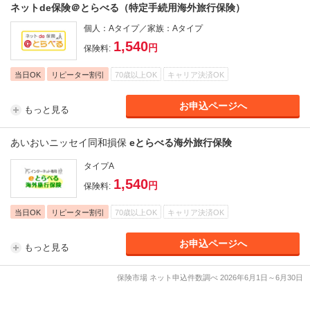
ネットde保険＠とらべる（特定手続用海外旅行保険）
個人：Aタイプ／家族：Aタイプ
1,540
円
保険料
:
当日OK
リピーター割引
70歳以上OK
キャリア決済OK
お申込ページへ
もっと見る
あいおいニッセイ同和損保
eとらべる海外旅行保険
タイプA
1,540
円
保険料
:
当日OK
リピーター割引
70歳以上OK
キャリア決済OK
お申込ページへ
もっと見る
保険市場 ネット申込件数調べ 2026年6月1日～6月30日