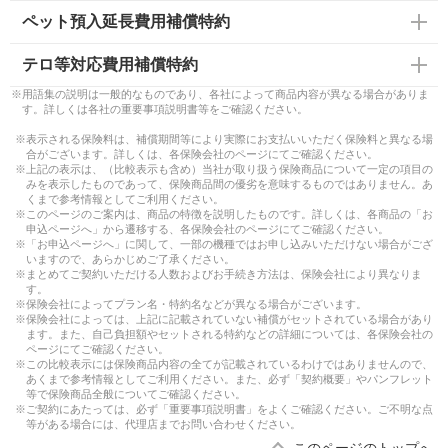
ペット預入延長費用補償特約
テロ等対応費用補償特約
※用語集の説明は一般的なものであり、各社によって商品内容が異なる場合がありま
す。詳しくは各社の重要事項説明書等をご確認ください。
※表示される保険料は、補償期間等により実際にお支払いいただく保険料と異なる場
合がございます。詳しくは、各保険会社のページにてご確認ください。
※上記の表示は、（比較表示も含め）当社が取り扱う保険商品について一定の項目の
みを表示したものであって、保険商品間の優劣を意味するものではありません。あ
くまで参考情報としてご利用ください。
※このページのご案内は、商品の特徴を説明したものです。詳しくは、各商品の「お
申込ページへ」から遷移する、各保険会社のページにてご確認ください。
※「お申込ページへ」に関して、一部の機種ではお申し込みいただけない場合がござ
いますので、あらかじめご了承ください。
※まとめてご契約いただける人数およびお手続き方法は、保険会社により異なりま
す。
※保険会社によってプラン名・特約名などが異なる場合がございます。
※保険会社によっては、上記に記載されていない補償がセットされている場合があり
ます。また、自己負担額やセットされる特約などの詳細については、各保険会社の
ページにてご確認ください。
※この比較表示には保険商品内容の全てが記載されているわけではありませんので、
あくまで参考情報としてご利用ください。また、必ず「契約概要」やパンフレット
等で保険商品全般についてご確認ください。
※ご契約にあたっては、必ず「重要事項説明書」をよくご確認ください。ご不明な点
等がある場合には、代理店までお問い合わせください。