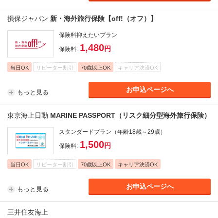
損保ジャパン
新・海外旅行保険【off!（オフ）】
保険料抑えたいプラン
1,480
円
保険料
:
当日OK
リピーター割引
70歳以上OK
キャリア決済OK
お申込ページへ
もっと見る
東京海上日動
MARINE PASSPORT（リスク細分型海外旅行保険）
スタンダードプラン（年齢18歳～29歳）
1,500
円
保険料
:
当日OK
リピーター割引
70歳以上OK
キャリア決済OK
お申込ページへ
もっと見る
三井住友海上