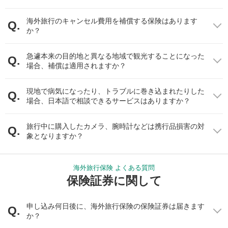
イタリア
1,522,400円～1,649,300
1,015,
（ローマ）
円
海外旅行のキャンセル費用を補償する保険はあります
か？
タイ
875,000円～1,050,000円
35,00
（バンコク）
急遽本来の目的地と異なる地域で観光することになった
場合、補償は適用されますか？
台湾
676,800円
56,40
（台北）
現地で病気になったり、トラブルに巻き込まれたりした
場合、日本語で相談できるサービスはありますか？
アメリカ
3,151,800円
52,50
（ホノルル）
旅行中に購入したカメラ、腕時計などは携行品損害の対
象となりますか？
オーストラリア
1,039,400円
58,20
（ゴールドコースト）
海外旅行保険 よくある質問
韓国
保険証券に関して
658,000円～705,000円
28,20
（ソウル）
申し込み何日後に、海外旅行保険の保険証券は届きます
日本
か？
（参考・2016年8月時
600,000円
20,00