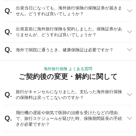
点）
出発当日になっても、海外旅行保険の保険証券が届きま
せん。どうすれば良いでしょうか？
※1 海外では自由診療となるため、治療費は受診する医療機関や治療内容等によって
大きく異なります。一覧は目安としてください。日本人旅行者が利用すること
出発直前に海外旅行保険を契約しました。保険証券があ
が多い私立の医療機関を中心に調査しているため、その国一般の相場と異なる
りませんが、どうすれば良いでしょうか？
場合があります。
※2 詳細金額は医療機関の設備や治療内容等により異なりますが、おおむねの理解を
いただく目的で、一般的な料金を記載しています。
海外で病院に通うとき、健康保険証は必要ですか？
治療費は、海外と比較する目的で健康保険利用の基準である1点10円かつ全額
（10割）自己負担として算出しています。通常、健康保険を利用し受診した場
合の自己負担額は記載よりも低額となります。また、日本で健康保険を利用し
海外旅行保険 よくある質問
ない自由診療の場合は、医療機関により点数換算が異なります。
ご契約後の変更・解約に関して
資料：ジェイアイ傷害火災調べ（2021年2月時点）
これだけでも日本の治療費用と大きく差があるように感じられま
旅行がキャンセルになりました。支払った海外旅行保険
すね。さらに、海外では救急車が有料である場合や、医療制度自
の保険料は戻ってこないのですか？
体も大きく異なっている可能性があります。そういった渡航先の
情報を事前に調べておくこと、また、いざというときに、冷静に
飛行機の遅延や病気で医師の治療を受けたなどの理由
対応することが必要です。
で、旅行スケジュールが延びた時、保険期間延長の手続
きが必要ですか？