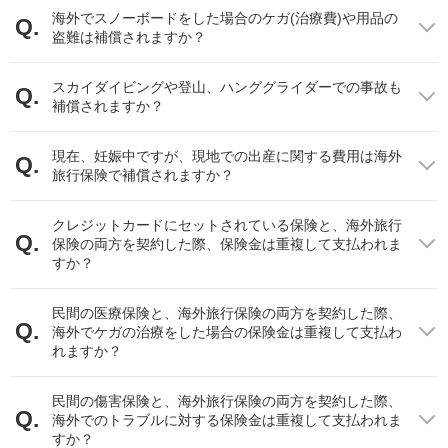
海外でスノーボードをした場合のケガ(治療費)や用品の
盗難は補償されますか？
「犯罪白書平成29年度版」（法務省）
スカイダイビングや登山、ハンググライダーでの事故も
（http://hakusyo1.moj.go.jp/jp/64/nfm/n64_2_1_3_3_0.html）を加工して作成
補償されますか？
法務省の犯罪白書より、2014年における日本を含む各国の窃盗事
件の発生率を比較しました。日本での発生率は0.48％であるのに
現在、妊娠中ですが、現地での出産に関する費用は海外
対し、諸外国は2％以上となっています。
旅行保険で補償されますか？
比較的窃盗が少ないドイツでも日本の約4.7倍の確率で窃盗事件が
発生していることが分かります。この統計からも、諸外国では日
クレジットカードにセットされている保険と、海外旅行
本に比べて犯罪の発生率が高いことが伺えます。
保険の両方を契約した際、保険金は重複して支払われま
すか？
海外での医療費ってどれくらいなの？
民間の医療保険と、海外旅行保険の両方を契約した際、
海外と日本の医療費をまとめた下記の表をみてみましょう。
海外でケガの治療をした場合の保険金は重複して支払わ
れますか？
骨
旅行先
虫垂炎手術の治療費
民間の傷害保険と、海外旅行保険の両方を契約した際、
（橈骨
海外でのトラブルに対する保険金は重複して支払われま
すか？