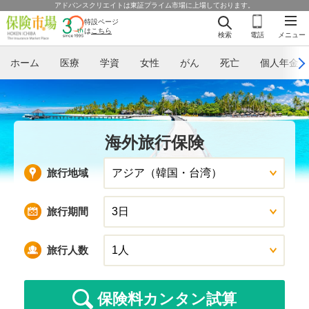
アドバンスクリエイトは東証プライム市場に上場しております。
特設ページ
は
こちら
検索
電話
メニュー
ホーム
医療
学資
女性
がん
死亡
個人年金
海外旅行保険
旅行地域
旅行期間
旅行人数
保険料
カンタン試算