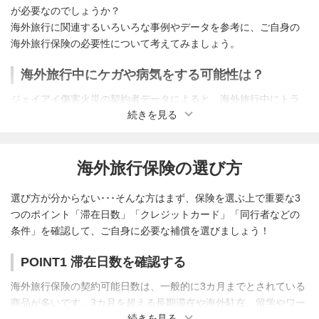
それでは、それぞれの補償内容やサポートの特長を詳しくみてみ
が必要なのでしょうか？
ましょう。
海外旅行に関連するいろいろな事例やデータを参考に、ご自身の
海外旅行保険の必要性について考えてみましょう。
救援者費用
海外旅行中にケガや病気をする可能性は？
もしも海外で遭難した場合、捜索費用が必要になる可能性がある
ことを知っていますか？例えば、ヘリコプターでの捜索を行う場
ジェイアイ傷害火災の契約者データによると、海外旅行中にトラ
合には1時間あたり50万円以上捜索費用がかかる可能性もありま
続きを見る
ブルに遭う確率は4.7％となっております。これは21人に1人が何
す。海外旅行保険は、こういった損害に対しても補償することが
らかの事故に遭っている計算です。（2024年度）
できる保険です。「救援者費用補償」では上記のような捜索費用
のほかにも、看病や救助に来た家族の渡航費用なども補償されま
海外旅行保険の選び方
す。万が一の大事件の際に困らないようにするという観点から、
補償を選びましょう。
選び方が分からない･･･そんな方はまず、保険を選ぶ上で重要な3
つのポイント「滞在日数」「クレジットカード」「同行者などの
24時間日本語サポートデスク
条件」を確認して、ご自身に必要な補償を選びましょう！
病院の紹介や手配、パスポートやクレジットカードの盗難時の対
POINT
1
滞在日数を確認する
応、その他保険にかかわるご相談を、24時間、年中無休、日本語
で相談することができるサービスが「24時間日本語サポートデス
海外旅行保険の契約可能日数は、一般的に3カ月までとされている
海外でよくあるトラブル
ク」です。
商品が多いです。3カ月を超える長期滞在や海外駐在、留学やワー
ケガや病気になったとき、盗難等の事件に巻き込まれたときに、
続きを見る
海外旅行中は、どのようなトラブルに巻き込まれる可能性が高い
キングホリデーでの海外滞在などの場合は専用の商品が販売され