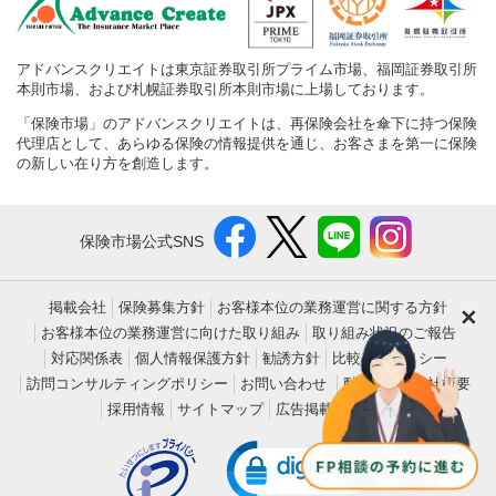
アドバンスクリエイトは東京証券取引所プライム市場、福岡証券取引所
本則市場、および札幌証券取引所本則市場に上場しております。
「保険市場」のアドバンスクリエイトは、再保険会社を傘下に持つ保険
代理店として、あらゆる保険の情報提供を通じ、お客さまを第一に保険
の新しい在り方を創造します。
保険市場公式SNS
掲載会社
保険募集方針
お客様本位の業務運営に関する方針
×
お客様本位の業務運営に向けた取り組み
取り組み状況のご報告
対応関係表
個人情報保護方針
勧誘方針
比較表示ポリシー
訪問コンサルティングポリシー
お問い合わせ
動作環境
会社概要
採用情報
サイトマップ
広告掲載について