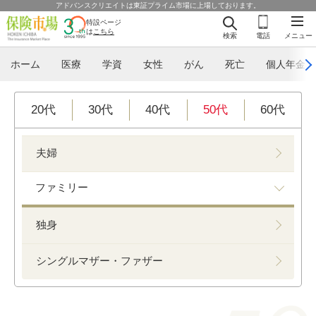
アドバンスクリエイトは東証プライム市場に上場しております。
特設ページ
は
こちら
検索
電話
メニュー
ホーム
医療
学資
女性
がん
死亡
個人年金
20代
30代
40代
50代
60代
夫婦
ファミリー
独身
シングルマザー・ファザー