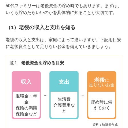
50代ファミリーは老後資金の貯め時でもあります。まずは、
いくら貯めたらいいのかを具体的に知ることが大切です。
（1）老後の収入と支出を知る
老後の収入と支出は、家庭によって違いますが、下記を目安
に老後資金として足りないお金を備えていきましょう。
図1
老後資金を貯める目安
老後
に
収入
支出
足りないお金
－
＝
退職金・年
生活費
金
貯め時に備
介護費用な
保険の満期
えておく
ど
保険金など
資料：執筆者作成