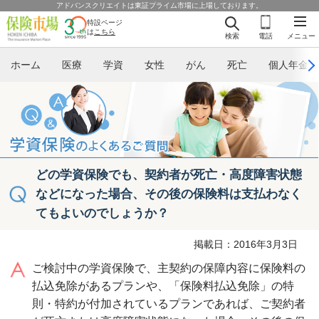
アドバンスクリエイトは東証プライム市場に上場しております。
特設ページ
は
こちら
検索
電話
メニュー
ホーム
医療
学資
女性
がん
死亡
個人年金
どの学資保険でも、契約者が死亡・高度障害状態
などになった場合、その後の保険料は支払わなく
てもよいのでしょうか？
掲載日：2016年3月3日
ご検討中の学資保険で、主契約の保障内容に保険料の
払込免除があるプランや、「保険料払込免除」の特
則・特約が付加されているプランであれば、ご契約者