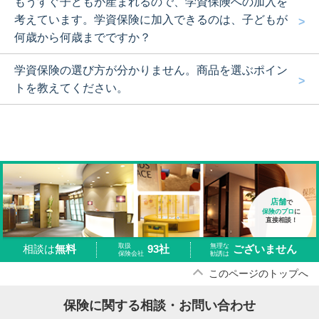
もうすぐ子どもが産まれるので、学資保険への加入を
考えています。学資保険に加入できるのは、子どもが
何歳から何歳までですか？
学資保険の選び方が分かりません。商品を選ぶポイン
トを教えてください。
店舗
で
保険のプロ
に
直接相談！
取扱
無理な
93社
ございません
相談は
無料
保険会社
勧誘は
このページのトップへ
保険に関する相談・お問い合わせ