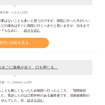
東京都：たもさん(32)
必要はないことも多いと思うのですが、病院に行った方がいい
などの場合はすぐに病院に行くべきだと思いますが、治るまで
か？ちなみに、…
続きを読む
質問と回答を見る
右あごに激痛が走り、口を閉じる…
京都：たこmamaさん(29)
ることも難しくなったため病院へ行ったところ、「顎関節症
した。受診したのは口腔外科のある歯医者です。消炎鎮痛剤の
ませんでした。右…
続きを読む