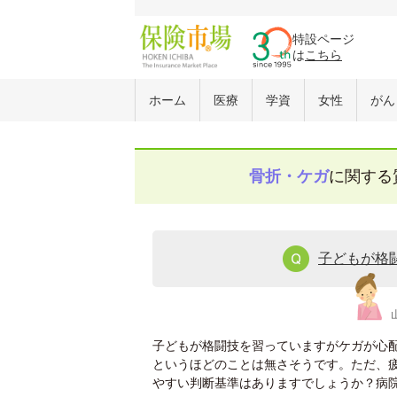
特設ページ
は
こちら
ホーム
医療
学資
女性
がん
骨折・ケガ
に関する
子どもが格
子どもが格闘技を習っていますがケガが心
というほどのことは無さそうです。ただ、
やすい判断基準はありますでしょうか？病