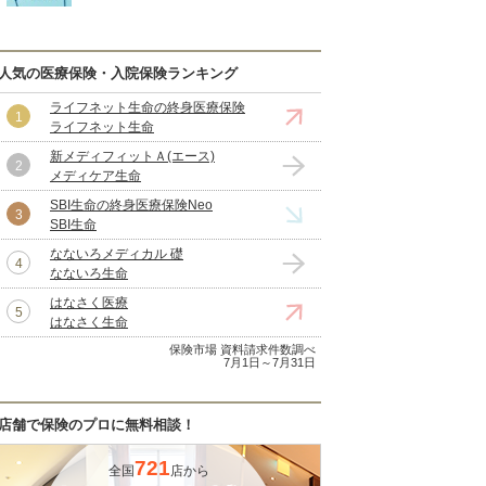
人気の医療保険・入院保険ランキング
ライフネット生命の終身医療保険
ライフネット生命
新メディフィットＡ(エース)
メディケア生命
SBI生命の終身医療保険Neo
SBI生命
なないろメディカル 礎
なないろ生命
はなさく医療
はなさく生命
保険市場 資料請求件数調べ
7月1日～7月31日
店舗で保険のプロに無料相談！
721
全国
店から