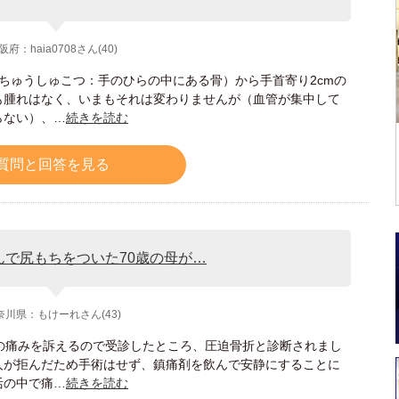
阪府：haia0708さん(40)
ちゅうしゅこつ：手のひらの中にある骨）から手首寄り2cmの
も腫れはなく、いまもそれは変わりませんが（血管が集中して
らない）、…
続きを読む
質問と回答を見る
んで尻もちをついた70歳の母が…
奈川県：もけーれさん(43)
の痛みを訴えるので受診したところ、圧迫骨折と診断されまし
人が拒んだため手術はせず、鎮痛剤を飲んで安静にすることに
活の中で痛…
続きを読む