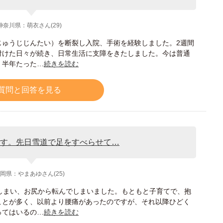
神奈川県：萌衣さん(29)
じゅうじじんたい）を断裂し入院、手術を経験しました。2週間
付けた日々が続き、日常生活に支障をきたしました。今は普通
、半年たった…
続きを読む
質問と回答を見る
です。先日雪道で足をすべらせて…
岡県：やまあゆさん(25)
しまい、お尻から転んでしまいました。もともと子育てで、抱
ことが多く、以前より腰痛があったのですが、それ以降ひどく
ってはいるの…
続きを読む