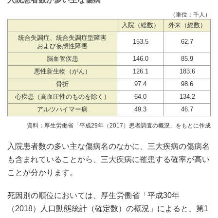
（単位：千人）
入院（総数）
外来（総数）
統合失調症、統合失調症型障害
153.5
62.7
および妄想性障害
脳血管疾患
146.0
85.9
悪性新生物（がん）
126.1
183.6
骨折
97.4
98.6
心疾患（高血圧性のものを除く）
64.0
134.2
アルツハイマー病
49.3
46.7
資料：厚生労働省「平成29年（2017）患者調査の概況」をもとに作成
入院患者数の多い主な傷病名のなかに、三大疾病の傷病名
も含まれていることから、三大疾病に罹患する確率が高い
ことが分かります。
死因別の順位においては、厚生労働省「平成30年
（2018）人口動態統計（確定数）の概況」によると、第1