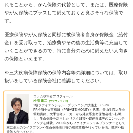
れることから、がん保険の代替として、または、医療保険
やがん保険にプラスして備えておくと良さそうな保険で
す。
医療保険やがん保険と同様に被保険者自身が保険金（給付
金）を受け取って、治療費やその後の生活費等に充当して
いくことができるので、特に自分のために備えたい人向き
の保険といえます。
※三大疾病保障保険の保障内容等の詳細については、取り
扱いをしている保険会社に確認してください。
コラム執筆者プロフィール
松浦 建二
(マツウラ ケンジ)
1級ファイナンシャル・プランニング技能士、CFP®
FP松浦中央事務所《PRIVATE MONEY》代表、青山学院大学非
常勤講師。大手住宅メーカーから外資系生命保険会社へ転職
し、生命保険を活用したリスク対策や資産形成等のコンサルテ
ィングを経験。2002年からファイナンシャルプランナーとして
主に個人のライフプランや生命保険設計等の相談業務を行っている他、講演や執
筆等も行っている。