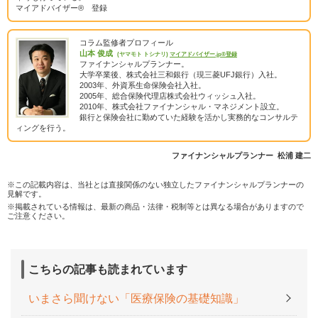
マイアドバイザー® 登録
コラム監修者プロフィール
山本 俊成
(ヤマモト トシナリ)
マイアドバイザー.jp®登録
ファイナンシャルプランナー。
大学卒業後、株式会社三和銀行（現三菱UFJ銀行）入社。
2003年、外資系生命保険会社入社。
2005年、総合保険代理店株式会社ウィッシュ入社。
2010年、株式会社ファイナンシャル・マネジメント設立。
銀行と保険会社に勤めていた経験を活かし実務的なコンサルテ
ィングを行う。
ファイナンシャルプランナー 松浦 建二
※この記載内容は、当社とは直接関係のない独立したファイナンシャルプランナーの
見解です。
※掲載されている情報は、最新の商品・法律・税制等とは異なる場合がありますので
ご注意ください。
こちらの記事も読まれています
いまさら聞けない「医療保険の基礎知識」