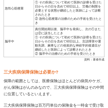
① その疾病について初めて医師の診療を受けた
日からその日を含めて60日以上、労働の制限を
急性心筋梗塞
必要とする状態が継続したと医師によって診断
されたとき
② 急性心筋梗塞の治療のための手術を受けたと
き
責任開始期以後、脳卒中を発病し、次の①また
は②に該当したとき
① その疾病について初めて医師の診察を受けた
脳卒中
日からその日を含めて60日以上、言語障害や運
動失調、麻痺などの他覚的な神経学的後遺症が
継続したと医師によって診断されたとき
② 脳卒中の治療のための手術を受けたとき
資料：著者作成
三大疾病保障保険は必要か?
保障の範囲としては、医療保険はほとんどの病気やケガ、
がん保険はがんのみなので、三大疾病保障保険はその中間
に位置しているといえます。
三大疾病保障保険は百万円単位の保険金を一時金で受け取