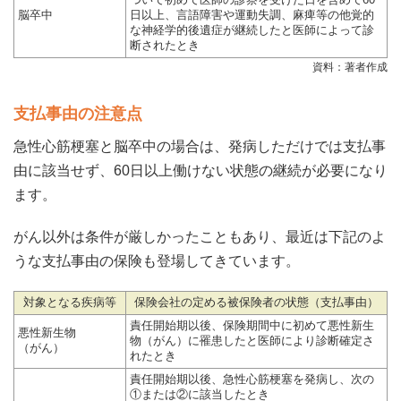
ついて初めて医師の診察を受けた日を含めて60
脳卒中
日以上、言語障害や運動失調、麻痺等の他覚的
な神経学的後遺症が継続したと医師によって診
断されたとき
資料：著者作成
支払事由の注意点
急性心筋梗塞と脳卒中の場合は、発病しただけでは支払事
由に該当せず、60日以上働けない状態の継続が必要になり
ます。
がん以外は条件が厳しかったこともあり、最近は下記のよ
うな支払事由の保険も登場してきています。
対象となる疾病等
保険会社の定める被保険者の状態（支払事由）
責任開始期以後、保険期間中に初めて悪性新生
悪性新生物
物（がん）に罹患したと医師により診断確定さ
（がん）
れたとき
責任開始期以後、急性心筋梗塞を発病し、次の
①または②に該当したとき