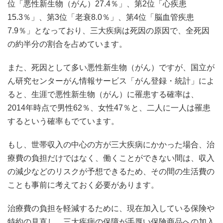
位「悪性新生物（がん）27.4％」、第2位「心疾患
15.3％」、第3位「老衰8.0％」、第4位「脳血管疾患
7.9％」となっており、三大疾病は死因の原因で、全死因
の約半分の割合を占めています。
また、死因として多い悪性新生物（がん）ですが、国立が
ん研究センターがん情報サービス「がん登録・統計」によ
ると、生涯で悪性新生物（がん）に罹患する確率は、
2014年時点で男性62％、女性47％と、二人に一人は罹患
するという確率もでています。
もし、世帯収入の中心の方が三大疾病にかかった場合、治
療費の負担だけではなく、働くことができない間は、収入
の減少などのリスクが予想できるため、その間の生活費の
ことも事前に考えておく必要があります。
治療費の負担を軽減するために、現在加入している保険や
特約の見直し、三大疾病の保障が手厚い保険商品への加入