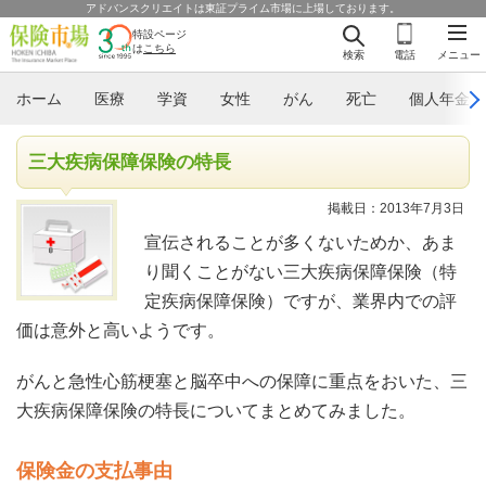
アドバンスクリエイトは東証プライム市場に上場しております。
特設ページ
は
こちら
検索
電話
メニュー
ホーム
医療
学資
女性
がん
死亡
個人年金
三大疾病保障保険の特長
掲載日：2013年7月3日
宣伝されることが多くないためか、あま
り聞くことがない三大疾病保障保険（特
定疾病保障保険）ですが、業界内での評
価は意外と高いようです。
がんと急性心筋梗塞と脳卒中への保障に重点をおいた、三
大疾病保障保険の特長についてまとめてみました。
保険金の支払事由