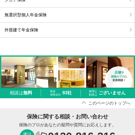
無選択型個人年金保険
外貨建て年金保険
店舗
で
保険のプロ
に
直接相談！
取扱
無理な
93社
ございません
相談は
無料
保険会社
勧誘は
このページのトップへ
保険に関する相談・お問い合わせ
保険のプロがあなたの疑問や質問にお応えします。
通話