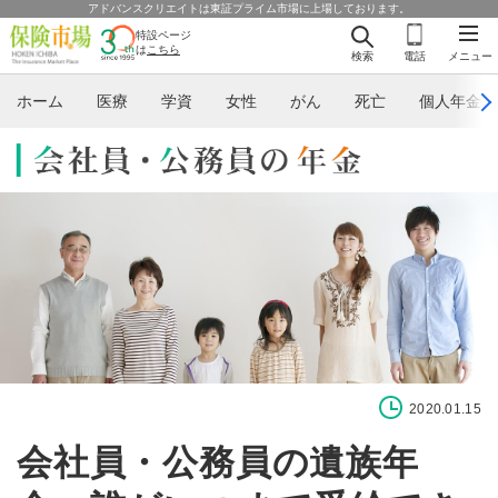
アドバンスクリエイトは東証プライム市場に上場しております。
特設ページ
は
こちら
検索
電話
メニュー
ホーム
医療
学資
女性
がん
死亡
個人年金
2020.01.15
会社員・公務員の遺族年