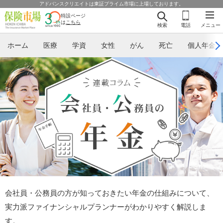
アドバンスクリエイトは東証プライム市場に上場しております。
特設ページ
は
こちら
検索
電話
メニュー
ホーム
医療
学資
女性
がん
死亡
個人年金
会社員・公務員の方が知っておきたい年金の仕組みについて、
実力派ファイナンシャルプランナーがわかりやすく解説しま
す。