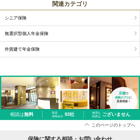
関連カテゴリ
シニア保険
無選択型個人年金保険
外貨建て年金保険
店舗
で
保険のプロ
に
直接相談！
取扱
無理な
93社
ございません
相談は
無料
保険会社
勧誘は
このページのトップへ
保険に関する相談・お問い合わせ