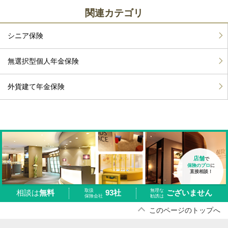
関連カテゴリ
シニア保険
無選択型個人年金保険
外貨建て年金保険
店舗
で
保険のプロ
に
直接相談！
取扱
無理な
93社
ございません
相談は
無料
保険会社
勧誘は
このページのトップへ