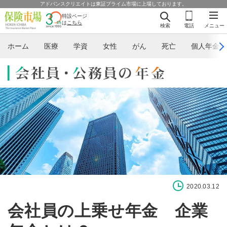
アドバンスクリエイトは東証プライム市場に上場しております。
特設ページ
は
こちら
検索
電話
メニュー
ホーム
医療
学資
女性
がん
死亡
個人年金
2020.03.12
会社員の上乗せ年金 企業