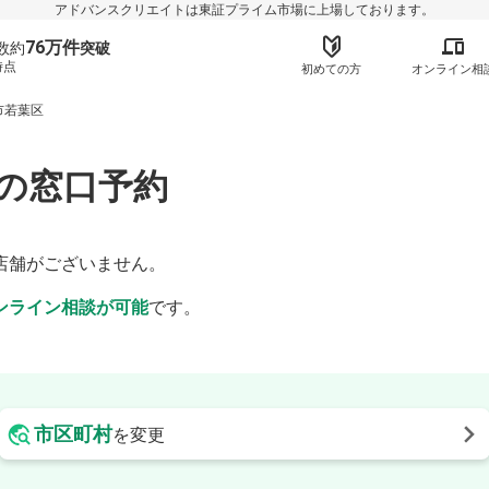
アドバンスクリエイトは東証プライム市場に上場しております。
76万件
数約
突破
時点
初めての方
オンライン相
市若葉区
の窓口予約
】
店舗がございません。
ンライン相談が可能
です。
市区町村
を変更