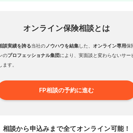
オンライン保険相談とは
相談実績を誇る
当社の
ノウハウを結集
した、
オンライン専用
保
ンの
プロフェッショナル集団
により、実面談と変わらないサー
します。
FP相談の予約に進む
相談から申込みまで
全てオンライン可能！