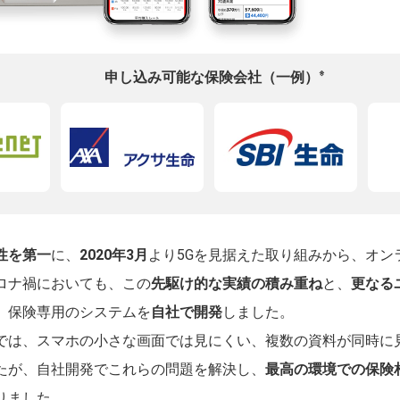
※
申し込み可能な保険会社（一例）
性を第一
に、
2020年3月
より5Gを見据えた取り組みから、オン
ロナ禍においても、この
先駆け的な実績の積み重ね
と、
更なる
、保険専用のシステムを
自社で開発
しました。
では、スマホの小さな画面では見にくい、複数の資料が同時に
たが、自社開発でこれらの問題を解決し、
最高の環境での保険
りました。