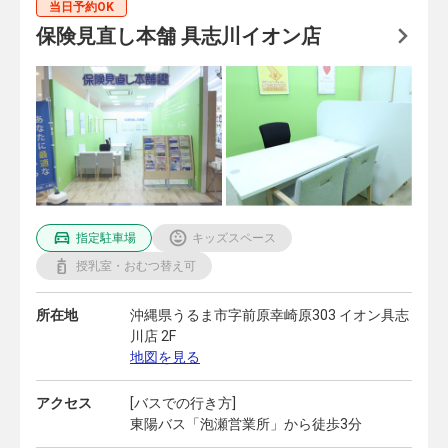
当日予約OK
保険見直し本舗 具志川イオン店
指定駐車場
キッズスペース
授乳室・おむつ替え可
所在地
沖縄県うるま市字前原幸崎原303 イオン具志
川店 2F
地図を見る
アクセス
[バスでの行き方]
東陽バス「泡瀬営業所」から徒歩3分