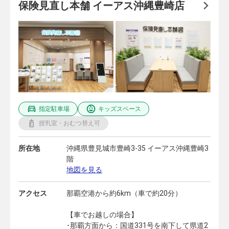
保険見直し本舗 イーアス沖縄豊崎店
指定駐車場
キッズスペース
授乳室・おむつ替え可
所在地
沖縄県豊見城市豊崎3-35 イーアス沖縄豊崎3
階
地図を見る
アクセス
那覇空港から約6km（車で約20分）
【車でお越しの場合】
･那覇方面から：国道331号を南下して県道2