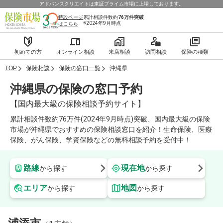
アドバンスクリエイトは東証プライム市場に上場しております。
特設ページ
累計相談件数約
76万件
突破
※2024年9月時点
はこちら
初めての方
オンライン相談
来店相談
訪問相談
保険の種類
TOP
保険相談
保険の窓口一覧
沖縄県
沖縄県の保険の窓口予約
【国内最大級の保険相談予約サイト】
累計相談件数約76万件(2024年9月時点)突破、国内最大級の保険
市場が沖縄県でおすすめの保険相談窓口を紹介！生命保険、医療
保険、がん保険、学資保険などの無料相談予約を受付中！
路線
現在地
から探す
から探す
エリア
地図
から探す
から探す