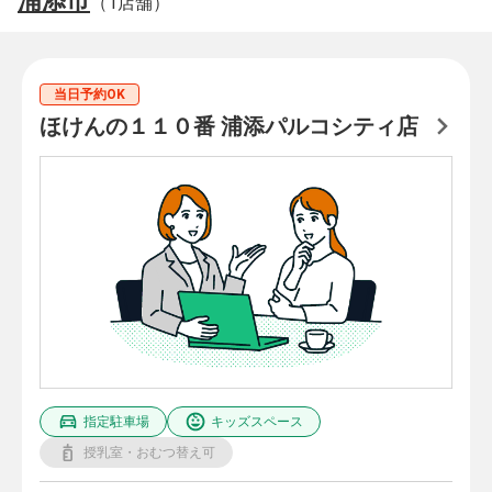
浦添市
（1店舗）
当日予約OK
ほけんの１１０番 浦添パルコシティ店
指定駐車場
キッズスペース
授乳室・おむつ替え可