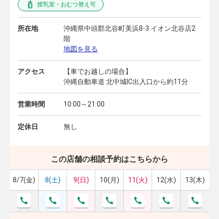
授乳室・おむつ替え可
所在地
沖縄県中頭郡北谷町美浜8-3 イオン北谷店2
階
地図を見る
アクセス
【車でお越しの場合】
沖縄自動車道 北中城IC出入口から約11分
営業時間
10:00～21:00
定休日
無し
この店舗の相談予約はこちらから
8/7(金)
8(土)
9(日)
10(月)
11(火)
12(水)
13(木)