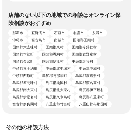
店舗のない以下の地域での相談はオンライン保
険相談がおすすめ
那覇市
宜野湾市
石垣市
名護市
糸満市
沖縄市
宮古島市
南城市
国頭郡国頭村
国頭郡大宜味村
国頭郡東村
国頭郡今帰仁村
国頭郡本部町
国頭郡恩納村
国頭郡宜野座村
国頭郡金武町
国頭郡伊江村
中頭郡読谷村
中頭郡嘉手納町
中頭郡北中城村
中頭郡中城村
中頭郡西原町
島尻郡与那原町
島尻郡渡嘉敷村
島尻郡座間味村
島尻郡粟国村
島尻郡渡名喜村
島尻郡南大東村
島尻郡北大東村
島尻郡伊平屋村
島尻郡伊是名村
島尻郡久米島町
島尻郡八重瀬町
宮古郡多良間村
八重山郡竹富町
八重山郡与那国町
その他の相談方法