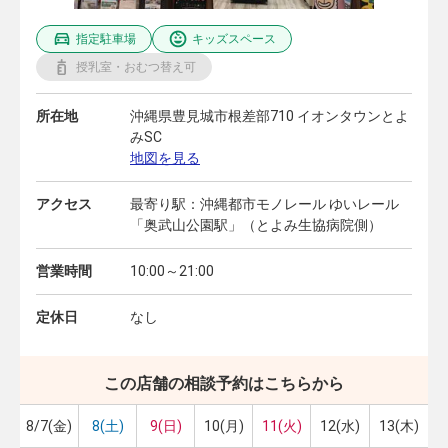
指定駐車場
キッズスペース
授乳室・おむつ替え可
所在地
沖縄県豊見城市根差部710 イオンタウンとよ
みSC
地図を見る
アクセス
最寄り駅：沖縄都市モノレール ゆいレール
「奥武山公園駅」（とよみ生協病院側）
営業時間
10:00～21:00
定休日
なし
この店舗の相談予約はこちらから
8/7(金)
8(土)
9(日)
10(月)
11(火)
12(水)
13(木)