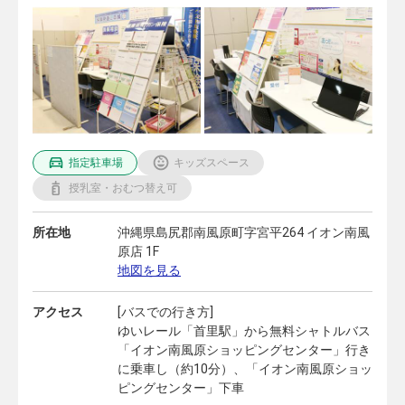
指定駐車場
キッズスペース
授乳室・おむつ替え可
所在地
沖縄県島尻郡南風原町字宮平264 イオン南風
原店 1F
地図を見る
アクセス
[バスでの行き方]
ゆいレール「首里駅」から無料シャトルバス
「イオン南風原ショッピングセンター」行き
に乗車し（約10分）、「イオン南風原ショッ
ピングセンター」下車