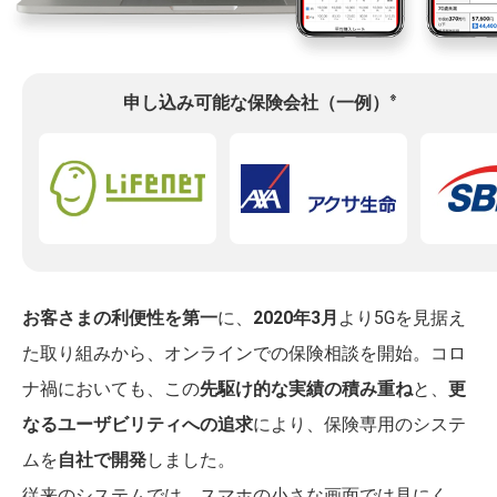
※
申し込み可能な保険会社（一例）
お客さまの利便性を第一
に、
2020年3月
より5Gを見据え
た取り組みから、オンラインでの保険相談を開始。コロ
ナ禍においても、この
先駆け的な実績の積み重ね
と、
更
なるユーザビリティへの追求
により、保険専用のシステ
ムを
自社で開発
しました。
従来のシステムでは、スマホの小さな画面では見にく