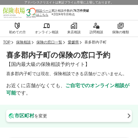
アドバンスクリエイトは東証プライム市場に上場しております。
特設ページ
累計相談件数約
76万件
突破
※2024年9月時点
はこちら
初めての方
オンライン相談
来店相談
訪問相談
保険の種類
TOP
保険相談
保険の窓口一覧
愛媛県
喜多郡内子町
喜多郡内子町の保険の窓口予約
【国内最大級の保険相談予約サイト】
喜多郡内子町では現在、保険相談できる店舗がございません。
お近くに店舗がなくても、
ご自宅でのオンライン相談が
可能
です。
市区町村
を変更