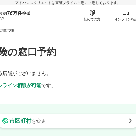
アドバンスクリエイトは東証プライム市場に上場しております。
76万件
数約
突破
時点
初めての方
オンライン相
和郡伊方町
険の窓口予約
】
る店舗がございません。
ンライン相談が可能
です。
市区町村
を変更