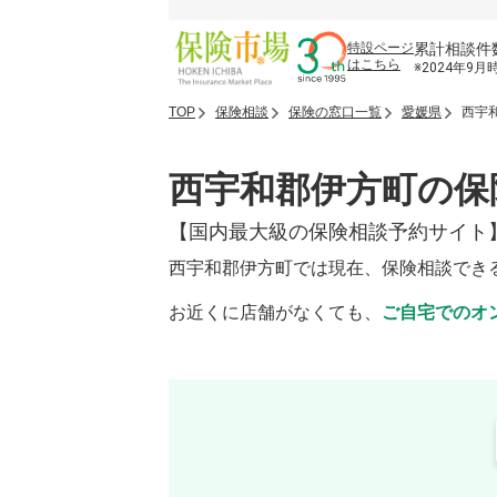
累計相談件
特設ページ
はこちら
※2024年9月
TOP
保険相談
保険の窓口一覧
愛媛県
西宇
西宇和郡伊方町の保
【国内最大級の保険相談予約サイト
西宇和郡伊方町では現在、保険相談でき
お近くに店舗がなくても、
ご自宅でのオ