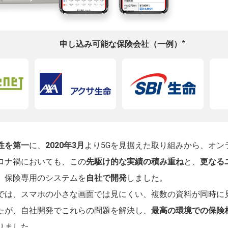
※
申し込み可能な保険会社（一例）
性を第一
に、
2020年3月
より5Gを見据えた取り組みから、オン
ロナ禍においても、この
先駆け的な実績の積み重ね
と、
更なる
、保険専用のシステムを
自社で開発
しました。
では、スマホの小さな画面では見にくい、複数の資料が同時に
たが、自社開発でこれらの問題を解決し、
最高の環境での保険
りました。