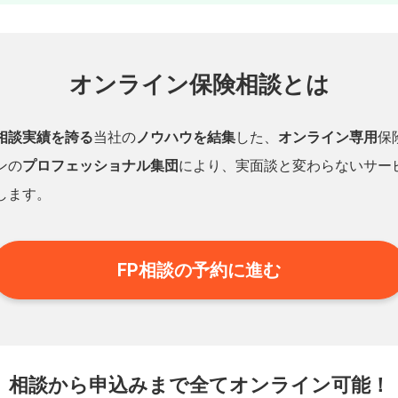
オンライン保険相談とは
相談実績を誇る
当社の
ノウハウを結集
した、
オンライン専用
保
ンの
プロフェッショナル集団
により、実面談と変わらないサー
します。
FP相談の予約に進む
相談から申込みまで
全てオンライン可能！