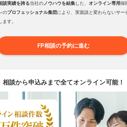
相談実績を誇る
当社の
ノウハウを結集
した、
オンライン専用
保
ンの
プロフェッショナル集団
により、実面談と変わらないサー
します。
FP相談の予約に進む
相談から申込みまで
全てオンライン可能！