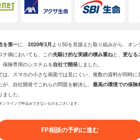
性を第一
に、
2020年3月
より5Gを見据えた取り組みから、オン
ロナ禍においても、この
先駆け的な実績の積み重ね
と、
更なる
、保険専用のシステムを
自社で開発
しました。
では、スマホの小さな画面では見にくい、複数の資料が同時に
たが、自社開発でこれらの問題を解決し、
最高の環境での保険
りました。
オンラインで申込みできないものもございます。
FP相談の予約に進む