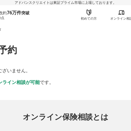
アドバンスクリエイトは東証プライム市場に上場しております。
76万件
数約
突破
時点
初めての方
オンライン相
市
予約
】
ございません。
ンライン相談が可能
です。
オンライン保険相談とは