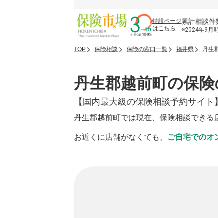
累計相談件
特設ページ
はこちら
※2024年9月
TOP
保険相談
保険の窓口一覧
福井県
丹生
丹生郡越前町の保険
【国内最大級の保険相談予約サイト
丹生郡越前町では現在、保険相談できる
お近くに店舗がなくても、
ご自宅でのオ