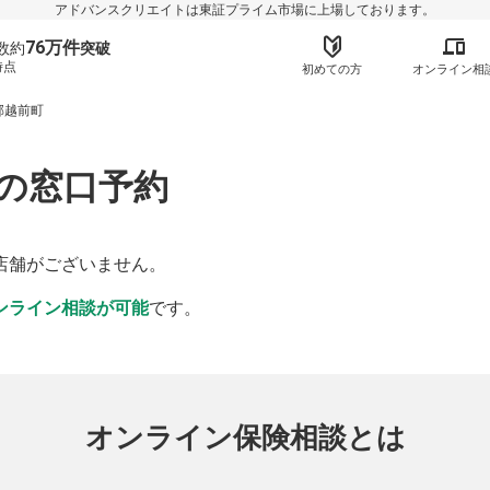
アドバンスクリエイトは東証プライム市場に上場しております。
76万件
数約
突破
時点
初めての方
オンライン相
郡越前町
の窓口予約
】
店舗がございません。
ンライン相談が可能
です。
オンライン保険相談とは