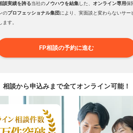
相談実績を誇る
当社の
ノウハウを結集
した、
オンライン専用
保
ンの
プロフェッショナル集団
により、実面談と変わらないサー
します。
FP相談の予約に進む
相談から申込みまで
全てオンライン可能！