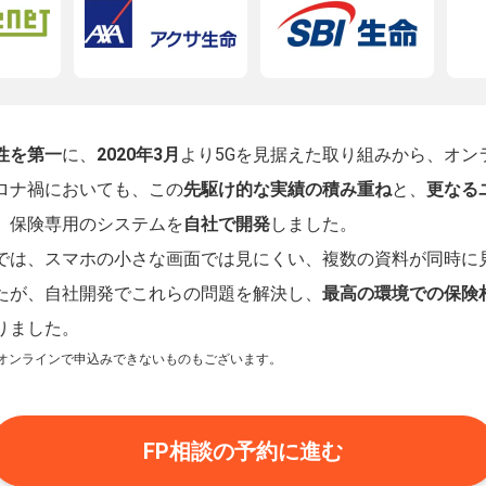
性を第一
に、
2020年3月
より5Gを見据えた取り組みから、オン
ロナ禍においても、この
先駆け的な実績の積み重ね
と、
更なる
、保険専用のシステムを
自社で開発
しました。
では、スマホの小さな画面では見にくい、複数の資料が同時に
たが、自社開発でこれらの問題を解決し、
最高の環境での保険
りました。
オンラインで申込みできないものもございます。
FP相談の予約に進む