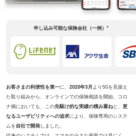
※
申し込み可能な保険会社（一例）
お客さまの利便性を第一
に、
2020年3月
より5Gを見据え
た取り組みから、オンラインでの保険相談を開始。コロ
ナ禍においても、この
先駆け的な実績の積み重ね
と、
更
なるユーザビリティへの追求
により、保険専用のシステ
ムを
自社で開発
しました。
従来のシステムでは、スマホの小さな画面では見にく