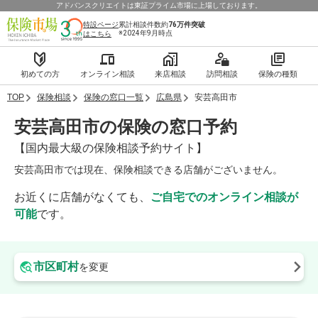
アドバンスクリエイトは東証プライム市場に上場しております。
特設ページ
累計相談件数約
76万件
突破
※2024年9月時点
はこちら
初めての方
オンライン相談
来店相談
訪問相談
保険の種類
TOP
保険相談
保険の窓口一覧
広島県
安芸高田市
安芸高田市の保険の窓口予約
【国内最大級の保険相談予約サイト】
安芸高田市では現在、保険相談できる店舗がございません。
お近くに店舗がなくても、
ご自宅でのオンライン相談が
可能
です。
市区町村
を変更