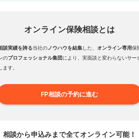
オンライン保険相談とは
相談実績を誇る
当社の
ノウハウを結集
した、
オンライン専用
保
ンの
プロフェッショナル集団
により、実面談と変わらないサー
します。
FP相談の予約に進む
相談から申込みまで
全てオンライン可能！