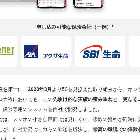
※
申し込み可能な保険会社（一例）
性を第一
に、
2020年3月
より5Gを見据えた取り組みから、オン
ロナ禍においても、この
先駆け的な実績の積み重ね
と、
更なる
、保険専用のシステムを
自社で開発
しました。
では、スマホの小さな画面では見にくい、複数の資料が同時に
たが、自社開発でこれらの問題を解決し、
最高の環境での保険
りました。