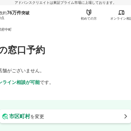
アドバンスクリエイトは東証プライム市場に上場しております。
76万件
数約
突破
時点
初めての方
オンライン相
郡府中町
の窓口予約
】
店舗がございません。
ンライン相談が可能
です。
市区町村
を変更