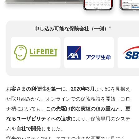
※
申し込み可能な保険会社（一例）
お客さまの利便性を第一
に、
2020年3月
より5Gを見据え
た取り組みから、オンラインでの保険相談を開始。コロ
ナ禍においても、この
先駆け的な実績の積み重ね
と、
更
なるユーザビリティへの追求
により、保険専用のシステ
ムを
自社で開発
しました。
従来のシステムでは、スマホの小さな画面では見にく