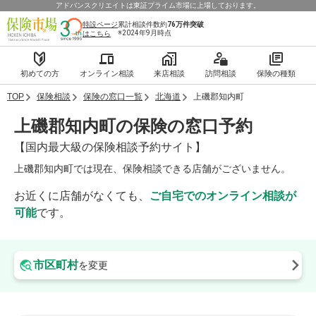
アドバンスクリエイトは東証プライム市場に上場しております。
特設ページ
累計相談件数約
76万件
突破
※2024年9月時点
はこちら
初めての方
オンライン相談
来店相談
訪問相談
保険の種類
TOP
保険相談
保険の窓口一覧
北海道
上磯郡知内町
上磯郡知内町の保険の窓口予約
【国内最大級の保険相談予約サイト】
上磯郡知内町では現在、保険相談できる店舗がございません。
お近くに店舗がなくても、
ご自宅でのオンライン相談が
可能
です。
市区町村
を変更