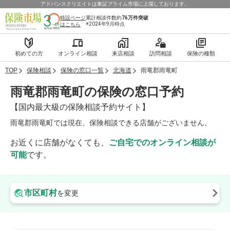
アドバンスクリエイトは東証プライム市場に上場しております。
特設ページ
累計相談件数約
76万件
突破
※2024年9月時点
はこちら
初めての方
オンライン相談
来店相談
訪問相談
保険の種類
TOP
保険相談
保険の窓口一覧
北海道
雨竜郡雨竜町
雨竜郡雨竜町の保険の窓口予約
【国内最大級の保険相談予約サイト】
雨竜郡雨竜町では現在、保険相談できる店舗がございません。
お近くに店舗がなくても、
ご自宅でのオンライン相談が
可能
です。
市区町村
を変更