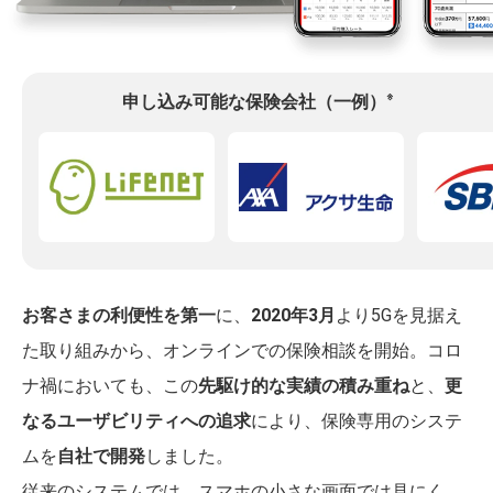
※
申し込み可能な保険会社（一例）
お客さまの利便性を第一
に、
2020年3月
より5Gを見据え
た取り組みから、オンラインでの保険相談を開始。コロ
ナ禍においても、この
先駆け的な実績の積み重ね
と、
更
なるユーザビリティへの追求
により、保険専用のシステ
ムを
自社で開発
しました。
従来のシステムでは、スマホの小さな画面では見にく