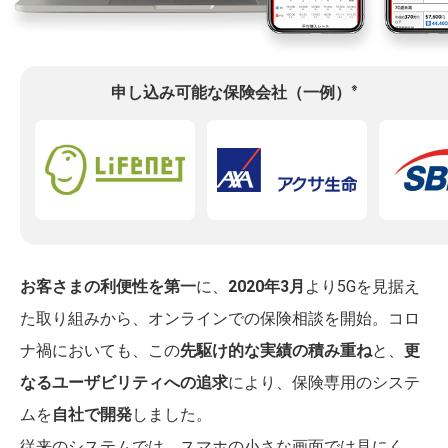
※
申し込み可能な保険会社（一例）
お客さまの利便性を第一
に、
2020年3月
より5Gを見据え
た取り組みから、オンラインでの保険相談を開始。コロ
ナ禍においても、この
先駆け的な実績の積み重ね
と、
更
なるユーザビリティへの追求
により、保険専用のシステ
ムを
自社で開発
しました。
従来のシステムでは、スマホの小さな画面では見にく