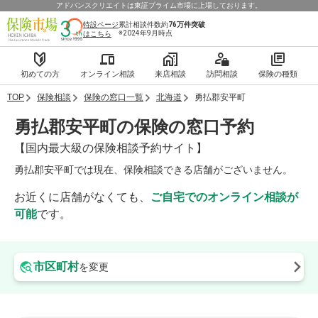
アドバンスクリエイトは東証プライム市場に上場しております。
特設ページ
累計相談件数約
76万件
突破
※2024年9月時点
はこちら
初めての方
オンライン相談
来店相談
訪問相談
保険の種類
TOP
保険相談
保険の窓口一覧
北海道
勇払郡安平町
勇払郡安平町の保険の窓口予約
【国内最大級の保険相談予約サイト】
勇払郡安平町では現在、保険相談できる店舗がございません。
お近くに店舗がなくても、
ご自宅でのオンライン相談が
可能
です。
市区町村
を変更