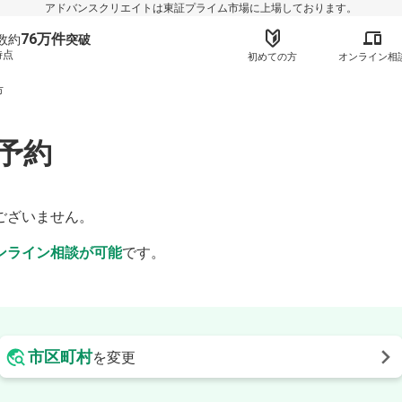
アドバンスクリエイトは東証プライム市場に上場しております。
76万件
数約
突破
時点
初めての方
オンライン相
市
予約
】
ございません。
ンライン相談が可能
です。
市区町村
を変更