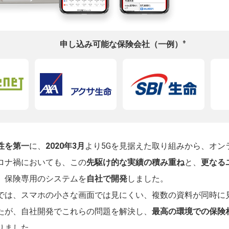
※
申し込み可能な保険会社（一例）
性を第一
に、
2020年3月
より5Gを見据えた取り組みから、オン
ロナ禍においても、この
先駆け的な実績の積み重ね
と、
更なる
、保険専用のシステムを
自社で開発
しました。
では、スマホの小さな画面では見にくい、複数の資料が同時に
たが、自社開発でこれらの問題を解決し、
最高の環境での保険
りました。