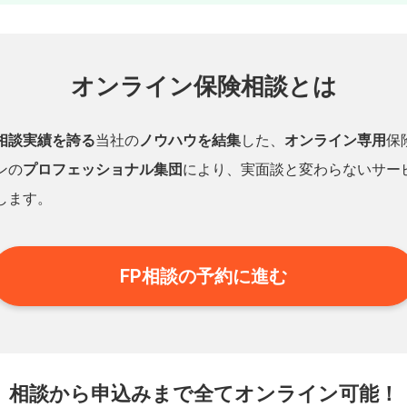
オンライン保険相談とは
相談実績を誇る
当社の
ノウハウを結集
した、
オンライン専用
保
ンの
プロフェッショナル集団
により、実面談と変わらないサー
します。
FP相談の予約に進む
相談から申込みまで
全てオンライン可能！