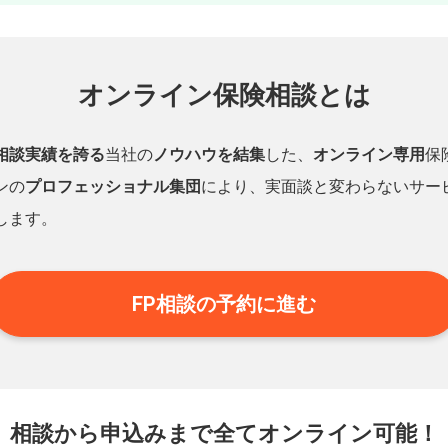
オンライン保険相談とは
相談実績を誇る
当社の
ノウハウを結集
した、
オンライン専用
保
ンの
プロフェッショナル集団
により、実面談と変わらないサー
します。
FP相談の予約に進む
相談から申込みまで
全てオンライン可能！