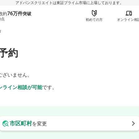
アドバンスクリエイトは東証プライム市場に上場しております。
76万件
数約
突破
時点
初めての方
オンライン相
市
予約
】
ございません。
ンライン相談が可能
です。
市区町村
を変更