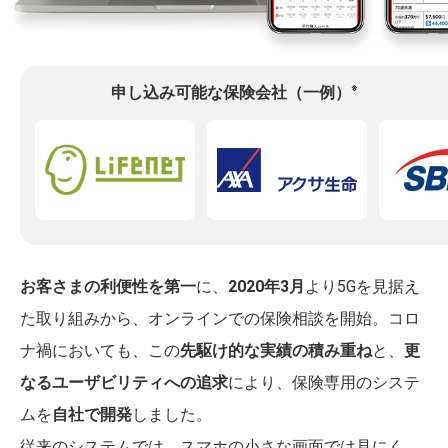
※
申し込み可能な保険会社（一例）
お客さまの利便性を第一
に、
2020年3月
より5Gを見据え
た取り組みから、オンラインでの保険相談を開始。コロ
ナ禍においても、この
先駆け的な実績の積み重ね
と、
更
なるユーザビリティへの追求
により、保険専用のシステ
ムを
自社で開発
しました。
従来のシステムでは、スマホの小さな画面では見にく