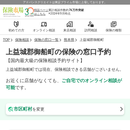
アドバンスクリエイトは東証プライム市場に上場しております。
特設ページ
累計相談件数約
76万件
突破
※2024年9月時点
はこちら
初めての方
オンライン相談
来店相談
訪問相談
保険の種類
TOP
保険相談
保険の窓口一覧
熊本県
上益城郡御船町
上益城郡御船町の保険の窓口予約
【国内最大級の保険相談予約サイト】
上益城郡御船町では現在、保険相談できる店舗がございません。
お近くに店舗がなくても、
ご自宅でのオンライン相談が
可能
です。
市区町村
を変更