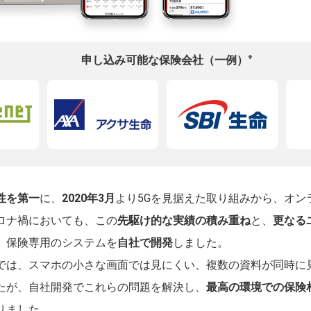
※
申し込み可能な保険会社（一例）
性を第一
に、
2020年3月
より5Gを見据えた取り組みから、オン
ロナ禍においても、この
先駆け的な実績の積み重ね
と、
更なる
、保険専用のシステムを
自社で開発
しました。
では、スマホの小さな画面では見にくい、複数の資料が同時に
たが、自社開発でこれらの問題を解決し、
最高の環境での保険
りました。