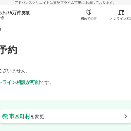
アドバンスクリエイトは東証プライム市場に上場しております。
76万件
数約
突破
時点
初めての方
オンライン相
市
予約
】
ございません。
ンライン相談が可能
です。
市区町村
を変更