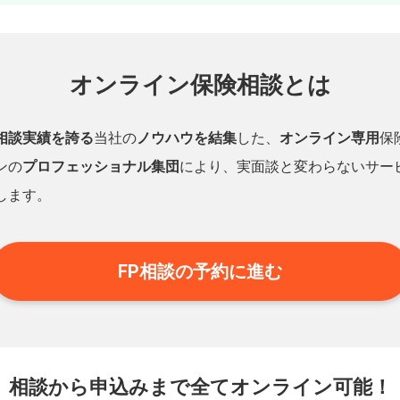
オンライン保険相談とは
相談実績を誇る
当社の
ノウハウを結集
した、
オンライン専用
保
ンの
プロフェッショナル集団
により、実面談と変わらないサー
します。
FP相談の予約に進む
相談から申込みまで
全てオンライン可能！