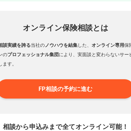
オンライン保険相談とは
相談実績を誇る
当社の
ノウハウを結集
した、
オンライン専用
保
ンの
プロフェッショナル集団
により、実面談と変わらないサー
します。
FP相談の予約に進む
相談から申込みまで
全てオンライン可能！