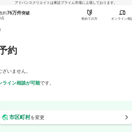
アドバンスクリエイトは東証プライム市場に上場しております。
76万件
数約
突破
時点
初めての方
オンライン相
市
予約
】
ございません。
ンライン相談が可能
です。
市区町村
を変更