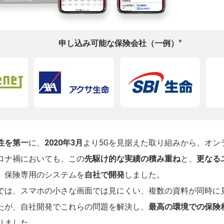
※
申し込み可能な保険会社（一例）
性を第一
に、
2020年3月
より5Gを見据えた取り組みから、オン
ロナ禍においても、この
先駆け的な実績の積み重ね
と、
更なる
、保険専用のシステムを
自社で開発
しました。
では、スマホの小さな画面では見にくい、複数の資料が同時に
たが、自社開発でこれらの問題を解決し、
最高の環境での保険
りました。