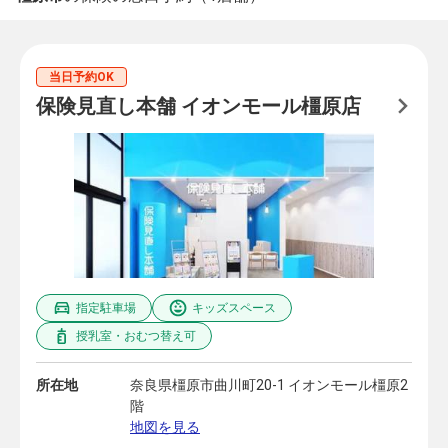
当日予約OK
保険見直し本舗 イオンモール橿原店
指定駐車場
キッズスペース
授乳室・おむつ替え可
所在地
奈良県橿原市曲川町20-1 イオンモール橿原2
階
地図を見る