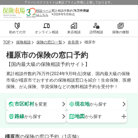
アドバンスクリエイトは東証プライム市場に上場しております。
特設ページ
累計相談件数約
76万件
突破
※2024年9月時点
はこちら
初めての方
オンライン相談
来店相談
訪問相談
保険の種類
TOP
保険相談
保険の窓口一覧
奈良県
橿原市
橿原市の保険の窓口予約
【国内最大級の保険相談予約サイト】
累計相談件数約76万件(2024年9月時点)突破、国内最大級の保険
市場が橿原市でおすすめの保険相談窓口を紹介！生命保険、医療
保険、がん保険、学資保険などの無料相談予約を受付中！
市区町村
現在地
を変更
から探す
路線
地図
から探す
から探す
橿原市
の保険の窓口予約（1店舗）