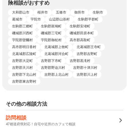
険相談がおすすめ
大和郡山市
桜井市
五條市
御所市
生駒市
葛城市
宇陀市
山辺郡山添村
生駒郡平群町
生駒郡三郷町
生駒郡斑鳩町
生駒郡安堵町
磯城郡川西町
磯城郡三宅町
磯城郡田原本町
宇陀郡曽爾村
宇陀郡御杖村
高市郡高取町
高市郡明日香村
北葛城郡上牧町
北葛城郡王寺町
北葛城郡広陵町
北葛城郡河合町
吉野郡吉野町
吉野郡大淀町
吉野郡下市町
吉野郡黒滝村
吉野郡天川村
吉野郡野迫川村
吉野郡十津川村
吉野郡下北山村
吉野郡上北山村
吉野郡川上村
吉野郡東吉野村
その他の相談方法
訪問相談
47都道府県対応！自宅や近所のカフェで相談