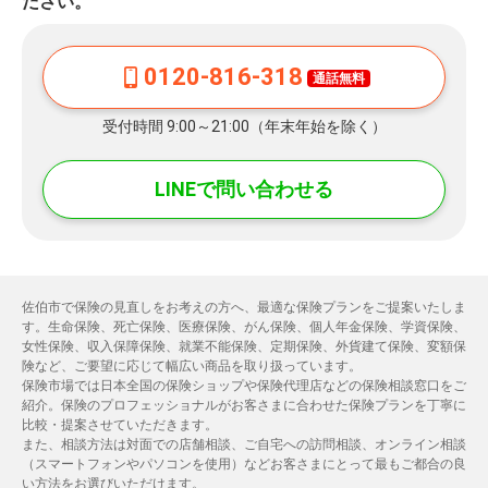
ださい。
0120-816-318
通話無料
受付時間 9:00～21:00（年末年始を除く）
LINEで問い合わせる
佐伯市で保険の見直しをお考えの方へ、最適な保険プランをご提案いたしま
す。生命保険、死亡保険、医療保険、がん保険、個人年金保険、学資保険、
女性保険、収入保障保険、就業不能保険、定期保険、外貨建て保険、変額保
険など、ご要望に応じて幅広い商品を取り扱っています。
保険市場では日本全国の保険ショップや保険代理店などの保険相談窓口をご
紹介。保険のプロフェッショナルがお客さまに合わせた保険プランを丁寧に
比較・提案させていただきます。
また、相談方法は対面での店舗相談、ご自宅への訪問相談、オンライン相談
（スマートフォンやパソコンを使用）などお客さまにとって最もご都合の良
い方法をお選びいただけます。