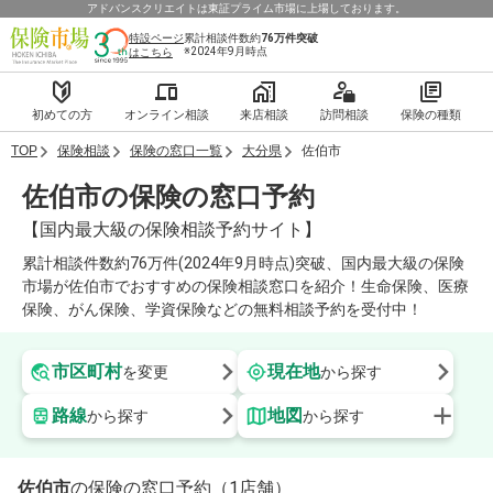
アドバンスクリエイトは東証プライム市場に上場しております。
特設ページ
累計相談件数約
76万件
突破
※2024年9月時点
はこちら
初めての方
オンライン相談
来店相談
訪問相談
保険の種類
TOP
保険相談
保険の窓口一覧
大分県
佐伯市
佐伯市の保険の窓口予約
【国内最大級の保険相談予約サイト】
累計相談件数約76万件(2024年9月時点)突破、国内最大級の保険
市場が佐伯市でおすすめの保険相談窓口を紹介！生命保険、医療
保険、がん保険、学資保険などの無料相談予約を受付中！
市区町村
現在地
を変更
から探す
路線
地図
から探す
から探す
佐伯市
の保険の窓口予約（1店舗）