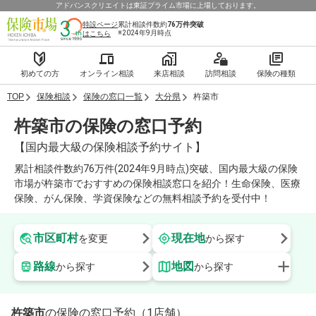
アドバンスクリエイトは東証プライム市場に上場しております。
特設ページ
累計相談件数約
76万件
突破
※2024年9月時点
はこちら
初めての方
オンライン相談
来店相談
訪問相談
保険の種類
TOP
保険相談
保険の窓口一覧
大分県
杵築市
杵築市の保険の窓口予約
【国内最大級の保険相談予約サイト】
累計相談件数約76万件(2024年9月時点)突破、国内最大級の保険
市場が杵築市でおすすめの保険相談窓口を紹介！生命保険、医療
保険、がん保険、学資保険などの無料相談予約を受付中！
市区町村
現在地
を変更
から探す
路線
地図
から探す
から探す
杵築市
の保険の窓口予約（1店舗）