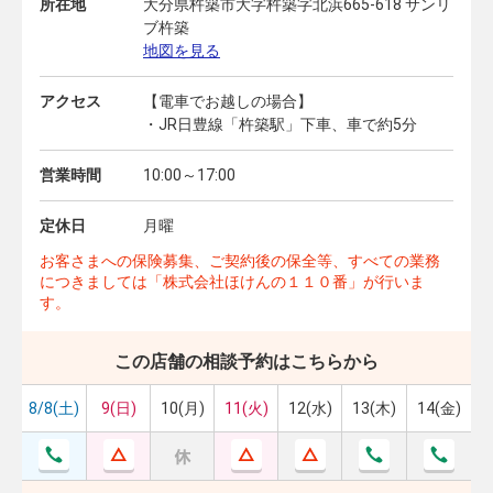
所在地
大分県杵築市大字杵築字北浜665-618 サンリ
ブ杵築
地図を見る
アクセス
【電車でお越しの場合】
・JR日豊線「杵築駅」下車、車で約5分
営業時間
10:00～17:00
定休日
月曜
お客さまへの保険募集、ご契約後の保全等、すべての業務
につきましては「株式会社ほけんの１１０番」が行いま
す。
この店舗の相談予約はこちらから
8/8(土)
9(日)
10(月)
11(火)
12(水)
13(木)
14(金)