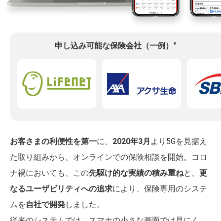
※
申し込み可能な保険会社（一例）
お客さまの利便性を第一
に、
2020年3月
より5Gを見据え
た取り組みから、オンラインでの保険相談を開始。コロ
ナ禍においても、この
先駆け的な実績の積み重ね
と、
更
なるユーザビリティへの追求
により、保険専用のシステ
ムを
自社で開発
しました。
従来のシステムでは、スマホの小さな画面では見にく