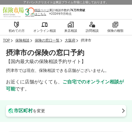
アドバンスクリエイトは東証プライム市場に上場しております。
特設ページ
累計相談件数約
76万件
突破
※2024年9月時点
はこちら
初めての方
オンライン相談
来店相談
訪問相談
保険の種類
TOP
保険相談
保険の窓口一覧
大阪府
摂津市
摂津市の保険の窓口予約
【国内最大級の保険相談予約サイト】
摂津市では現在、保険相談できる店舗がございません。
お近くに店舗がなくても、
ご自宅でのオンライン相談が
可能
です。
市区町村
を変更