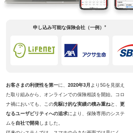
※
申し込み可能な保険会社（一例）
お客さまの利便性を第一
に、
2020年3月
より5Gを見据え
た取り組みから、オンラインでの保険相談を開始。コロ
ナ禍においても、この
先駆け的な実績の積み重ね
と、
更
なるユーザビリティへの追求
により、保険専用のシステ
ムを
自社で開発
しました。
従来のシステムでは、スマホの小さな画面では見にく