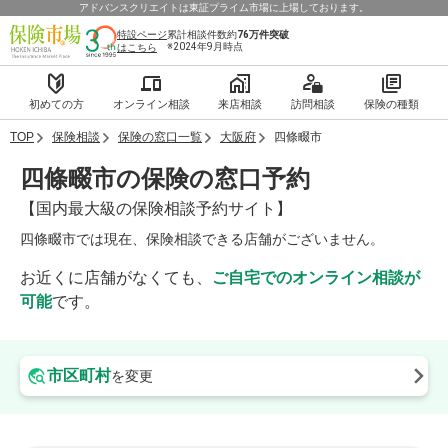
アドバンスクリエイトは東証プライム市場に上場しております。
特設ページ
累計相談件数約
76万件
突破
※2024年9月時点
はこちら
初めての方
オンライン相談
来店相談
訪問相談
保険の種類
TOP
保険相談
保険の窓口一覧
大阪府
四條畷市
四條畷市の保険の窓口予約
【国内最大級の保険相談予約サイト】
四條畷市では現在、保険相談できる店舗がございません。
お近くに店舗がなくても、
ご自宅でのオンライン相談が
可能
です。
市区町村
を変更