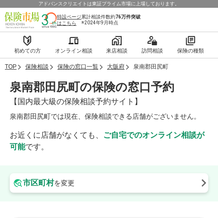
アドバンスクリエイトは東証プライム市場に上場しております。
特設ページ
累計相談件数約
76万件
突破
※2024年9月時点
はこちら
初めての方
オンライン相談
来店相談
訪問相談
保険の種類
TOP
保険相談
保険の窓口一覧
大阪府
泉南郡田尻町
泉南郡田尻町の保険の窓口予約
【国内最大級の保険相談予約サイト】
泉南郡田尻町では現在、保険相談できる店舗がございません。
お近くに店舗がなくても、
ご自宅でのオンライン相談が
可能
です。
市区町村
を変更