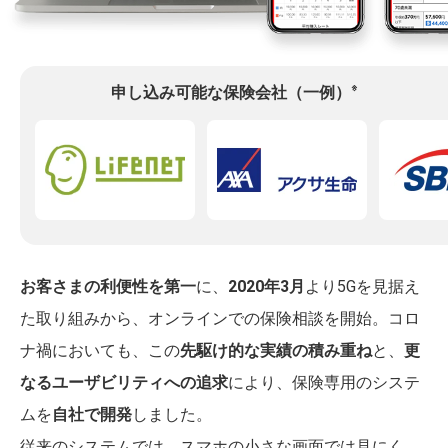
※
申し込み可能な保険会社（一例）
お客さまの利便性を第一
に、
2020年3月
より5Gを見据え
た取り組みから、オンラインでの保険相談を開始。コロ
ナ禍においても、この
先駆け的な実績の積み重ね
と、
更
なるユーザビリティへの追求
により、保険専用のシステ
ムを
自社で開発
しました。
従来のシステムでは、スマホの小さな画面では見にく