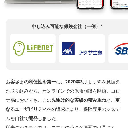
※
申し込み可能な保険会社（一例）
お客さまの利便性を第一
に、
2020年3月
より5Gを見据え
た取り組みから、オンラインでの保険相談を開始。コロ
ナ禍においても、この
先駆け的な実績の積み重ね
と、
更
なるユーザビリティへの追求
により、保険専用のシステ
ムを
自社で開発
しました。
従来のシステムでは、スマホの小さな画面では見にく