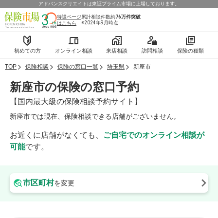
アドバンスクリエイトは東証プライム市場に上場しております。
特設ページ
累計相談件数約
76万件
突破
※2024年9月時点
はこちら
初めての方
オンライン相談
来店相談
訪問相談
保険の種類
TOP
保険相談
保険の窓口一覧
埼玉県
新座市
新座市の保険の窓口予約
【国内最大級の保険相談予約サイト】
新座市では現在、保険相談できる店舗がございません。
お近くに店舗がなくても、
ご自宅でのオンライン相談が
可能
です。
市区町村
を変更