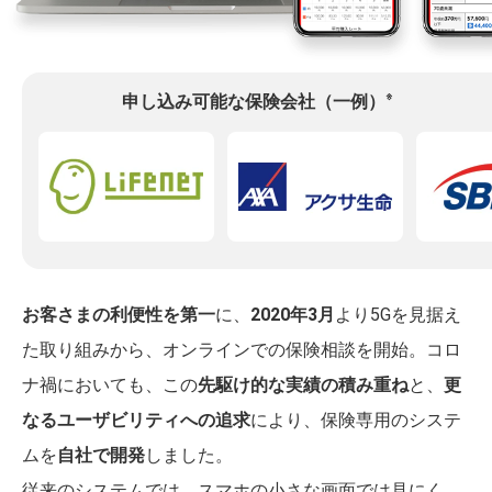
※
申し込み可能な保険会社（一例）
お客さまの利便性を第一
に、
2020年3月
より5Gを見据え
た取り組みから、オンラインでの保険相談を開始。コロ
ナ禍においても、この
先駆け的な実績の積み重ね
と、
更
なるユーザビリティへの追求
により、保険専用のシステ
ムを
自社で開発
しました。
従来のシステムでは、スマホの小さな画面では見にく