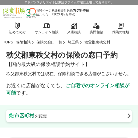
アドバンスクリエイトは東証プライム市場に上場しております。
特設ページ
累計相談件数約
76万件
突破
※2024年9月時点
はこちら
初めての方
オンライン相談
来店相談
訪問相談
保険の種類
TOP
保険相談
保険の窓口一覧
埼玉県
秩父郡東秩父村
秩父郡東秩父村の保険の窓口予約
【国内最大級の保険相談予約サイト】
秩父郡東秩父村では現在、保険相談できる店舗がございません。
お近くに店舗がなくても、
ご自宅でのオンライン相談が
可能
です。
市区町村
を変更