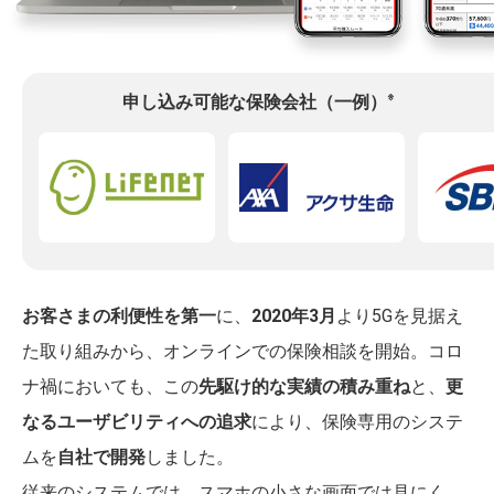
※
申し込み可能な保険会社（一例）
お客さまの利便性を第一
に、
2020年3月
より5Gを見据え
た取り組みから、オンラインでの保険相談を開始。コロ
ナ禍においても、この
先駆け的な実績の積み重ね
と、
更
なるユーザビリティへの追求
により、保険専用のシステ
ムを
自社で開発
しました。
従来のシステムでは、スマホの小さな画面では見にく