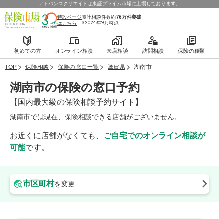
アドバンスクリエイトは東証プライム市場に上場しております。
特設ページ
累計相談件数約
76万件
突破
※2024年9月時点
はこちら
初めての方
オンライン相談
来店相談
訪問相談
保険の種類
TOP
保険相談
保険の窓口一覧
滋賀県
湖南市
湖南市の保険の窓口予約
【国内最大級の保険相談予約サイト】
湖南市では現在、保険相談できる店舗がございません。
お近くに店舗がなくても、
ご自宅でのオンライン相談が
可能
です。
市区町村
を変更