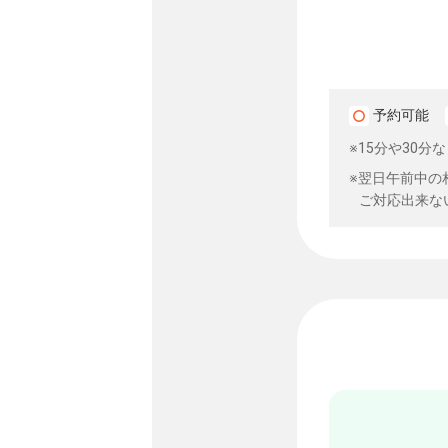
予約可能
※15分や30
※翌日午前中の
ご対応出来な