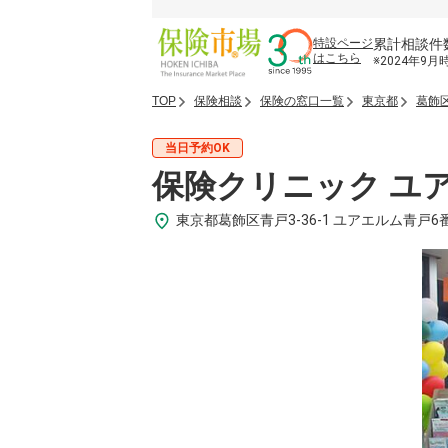
累計相談件
特設ページ
はこちら
※2024年9月
TOP
保険相談
保険の窓口一覧
東京都
葛飾
当日予約OK
保険クリニック ユ
東京都葛飾区青戸3-36-1 ユアエルム青戸6