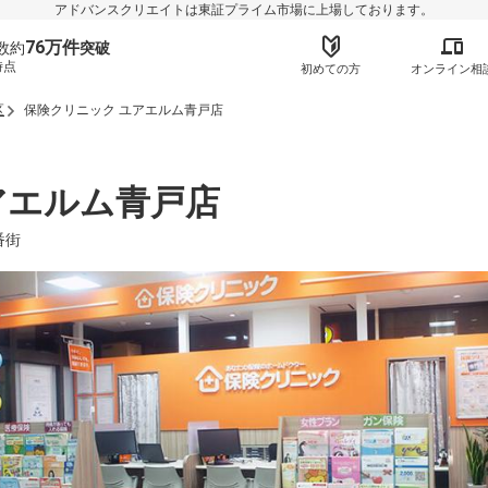
アドバンスクリエイトは東証プライム市場に上場しております。
76万件
数約
突破
時点
初めての方
オンライン相
区
保険クリニック ユアエルム青戸店
アエルム青戸店
番街