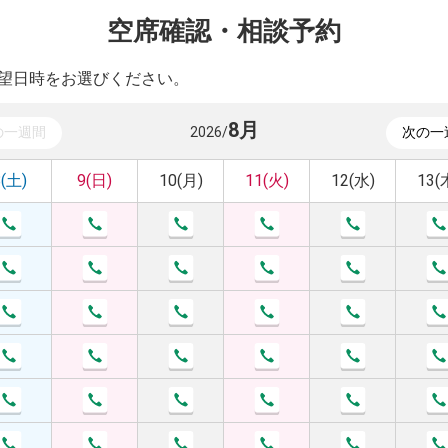
空席確認・相談予約
望日時をお選びください。
8
月
の一週間
2026
/
次の一
8(土)
9(日)
10(月)
11(火)
12(水)
13(