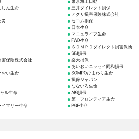
命
東京海上日動
んしん生命
三井ダイレクト損保
アクサ損害保険株式会社
火災
セコム損保
日本生命
マニュライフ生命
FWD生命
ＳＯＭＰＯダイレクト損害保険
SBI損保
損害保険株式会社
楽天損保
あいおいニッセイ同和損保
いおい生命
SOMPOひまわり生命
損保ジャパン
なないろ生命
シャル生命
AIG損保
第一フロンティア生命
ライマリー生命
PGF生命