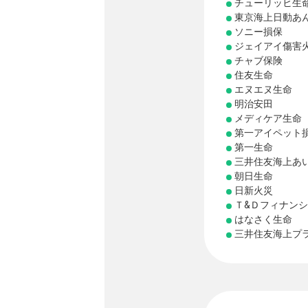
チューリッヒ生
東京海上日動あ
ソニー損保
ジェイアイ傷害
チャブ保険
住友生命
エヌエヌ生命
明治安田
メディケア生命
第一アイペット
第一生命
三井住友海上あ
朝日生命
日新火災
Ｔ&Ｄフィナン
はなさく生命
三井住友海上プ