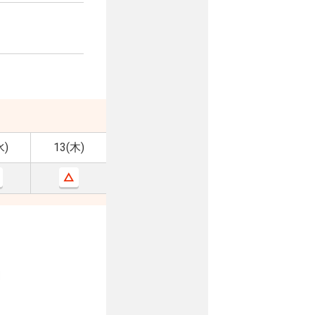
水)
13(木)