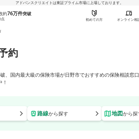
アドバンスクリエイトは東証プライム市場に上場しております。
76万件
数約
突破
時点
初めての方
オンライン相
市
予約
】
時点)突破、国内最大級の保険市場が日野市でおすすめの保険相談
中！
路線
地図
更
から探す
から探