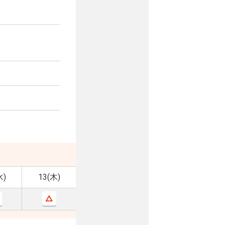
水)
13(木)