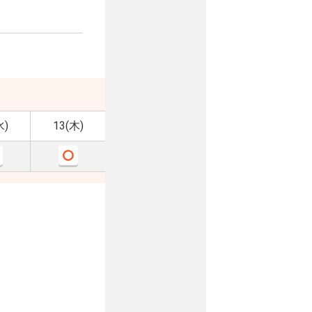
水)
13(木)