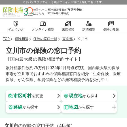
アドバンスクリエイトは東証プライム市場に上場しております。
特設ページ
累計相談件数約
76万件
突破
※2024年9月時点
はこちら
初めての方
オンライン相談
来店相談
訪問相談
保険の種類
TOP
保険相談
保険の窓口一覧
東京都
立川市
立川市の保険の窓口予約
【国内最大級の保険相談予約サイト】
累計相談件数約76万件(2024年9月時点)突破、国内最大級の保険
市場が立川市でおすすめの保険相談窓口を紹介！生命保険、医療
保険、がん保険、学資保険などの無料相談予約を受付中！
市区町村
現在地
を変更
から探す
路線
地図
から探す
から探す
立川市
の保険の窓口予約（4店舗）