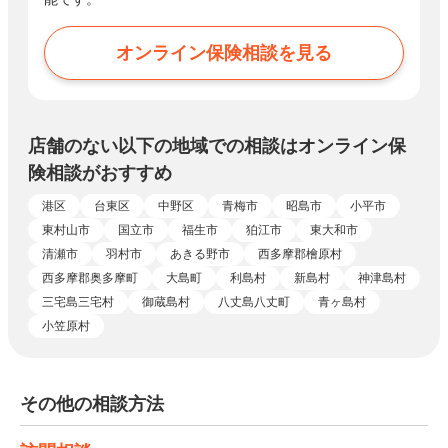
オンライン保険相談を見る
店舗のない以下の地域での相談はオンライン保
険相談がおすすめ
港区
台東区
中野区
青梅市
昭島市
小平市
東村山市
国立市
福生市
狛江市
東大和市
清瀬市
羽村市
あきる野市
西多摩郡檜原村
西多摩郡奥多摩町
大島町
利島村
新島村
神津島村
三宅島三宅村
御蔵島村
八丈島八丈町
青ヶ島村
小笠原村
その他の相談方法