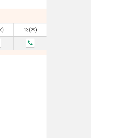
水)
13(木)