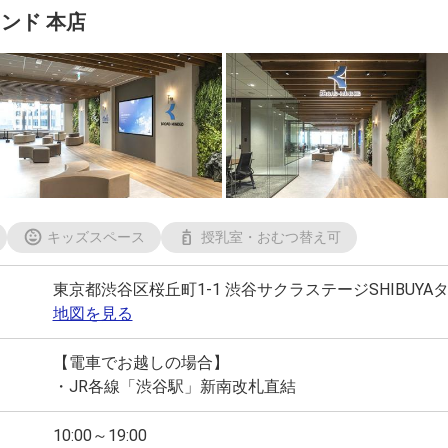
ンド 本店
キッズスペース
授乳室・おむつ替え可
東京都渋谷区桜丘町1-1 渋谷サクラステージSHIBUYA
地図を見る
【電車でお越しの場合】
・JR各線「渋谷駅」新南改札直結
10:00～19:00