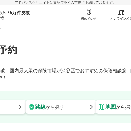
アドバンスクリエイトは東証プライム市場に上場しております。
76万件
数約
突破
時点
初めての方
オンライン相
区
予約
】
時点)突破、国内最大級の保険市場が渋谷区でおすすめの保険相談
中！
路線
地図
更
から探す
から探