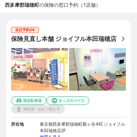
西多摩郡瑞穂町
の保険の窓口予約（1店舗）
当日予約OK
保険見直し本舗 ジョイフル本田瑞穂店
指定駐車場
キッズスペース
授乳室・おむつ替え可
所在地
東京都西多摩郡瑞穂町殿ヶ谷442 ジョイフル
本田瑞穂店2F