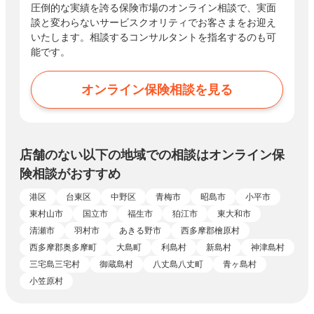
圧倒的な実績を誇る保険市場のオンライン相談で、実面
談と変わらないサービスクオリティでお客さまをお迎え
いたします。相談するコンサルタントを指名するのも可
能です。
オンライン保険相談を見る
店舗のない以下の地域での相談はオンライン保
険相談がおすすめ
港区
台東区
中野区
青梅市
昭島市
小平市
東村山市
国立市
福生市
狛江市
東大和市
清瀬市
羽村市
あきる野市
西多摩郡檜原村
西多摩郡奥多摩町
大島町
利島村
新島村
神津島村
三宅島三宅村
御蔵島村
八丈島八丈町
青ヶ島村
小笠原村