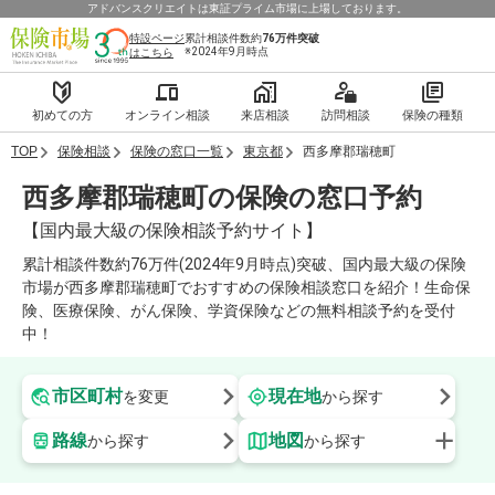
アドバンスクリエイトは東証プライム市場に上場しております。
特設ページ
累計相談件数約
76万件
突破
※2024年9月時点
はこちら
初めての方
オンライン相談
来店相談
訪問相談
保険の種類
TOP
保険相談
保険の窓口一覧
東京都
西多摩郡瑞穂町
西多摩郡瑞穂町の保険の窓口予約
【国内最大級の保険相談予約サイト】
累計相談件数約76万件(2024年9月時点)突破、国内最大級の保険
市場が西多摩郡瑞穂町でおすすめの保険相談窓口を紹介！生命保
険、医療保険、がん保険、学資保険などの無料相談予約を受付
中！
市区町村
現在地
を変更
から探す
路線
地図
から探す
から探す