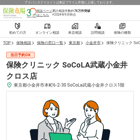
アドバンスクリエイトは東証プライム市場に上場しております。
特設ページ
累計相談件数約
76万件
突破
※2024年9月時点
はこちら
初めての方
オンライン相談
来店相談
訪問相談
保険の種類
TOP
保険相談
保険の窓口一覧
東京都
小金井市
保険クリニック So
当日予約OK
保険クリニック SoCoLA武蔵小金井
クロス店
東京都小金井市本町6-2-30 SoCoLa武蔵小金井クロス1階