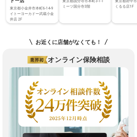
ドー店
東京都国分寺市本町3-1-1
東京都府中市宮
ミーツ国分寺3階
くるる店1F
東京都小金井市本町6-14-9
イトーヨーカドー武蔵小金
井店 2F
お近くに店舗がなくても！
オンライン保険相談