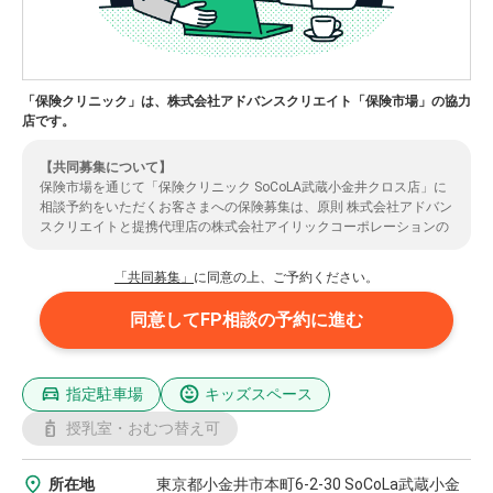
「保険クリニック」は、株式会社アドバンスクリエイト「保険市場」の協力
店です。
【共同募集について】
保険市場を通じて「保険クリニック SoCoLA武蔵小金井クロス店」に
相談予約をいただくお客さまへの保険募集は、原則 株式会社アドバン
スクリエイトと提携代理店の株式会社アイリックコーポレーションの
2社による共同募集となります。（共同募集とならない場合もありま
すのでご了承ください。）また、お客さまの情報は、提携先代理店で
「共同募集」
に同意の上、ご予約ください。
ある株式会社アイリックコーポレーションに提供されます。ご了承い
ただいた上で、ご予約のお手続きをいただきますようお願いいたしま
同意してFP相談の予約に進む
す。株式会社アイリックコーポレーションの取扱保険会社については
こちら
よりご確認ください。
指定駐車場
キッズスペース
授乳室・おむつ替え可
所在地
東京都小金井市本町6-2-30 SoCoLa武蔵小金