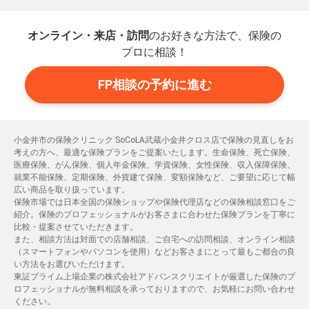
オンライン・来店・訪問
のお好きな方法で、保険の
プロに相談！
FP相談の予約に進む
小金井市の保険クリニック SoCoLA武蔵小金井クロス店で保険の見直しをお
考えの方へ、最適な保険プランをご提案いたします。生命保険、死亡保険、
医療保険、がん保険、個人年金保険、学資保険、女性保険、収入保障保険、
就業不能保険、定期保険、外貨建て保険、変額保険など、ご要望に応じて幅
広い商品を取り扱っています。
保険市場では日本全国の保険ショップや保険代理店などの保険相談窓口をご
紹介。保険のプロフェッショナルがお客さまに合わせた保険プランを丁寧に
比較・提案させていただきます。
また、相談方法は対面での店舗相談、ご自宅への訪問相談、オンライン相談
（スマートフォンやパソコンを使用）などお客さまにとって最もご都合の良
い方法をお選びいただけます。
東証プライム上場企業の株式会社アドバンスクリエイトが厳選した保険のプ
ロフェッショナルが無料相談を承っておりますので、お気軽にお問い合わせ
ください。