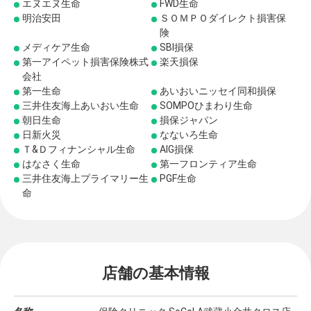
エヌエヌ生命
FWD生命
明治安田
ＳＯＭＰＯダイレクト損害保
険
メディケア生命
SBI損保
第一アイペット損害保険株式
楽天損保
会社
第一生命
あいおいニッセイ同和損保
三井住友海上あいおい生命
SOMPOひまわり生命
朝日生命
損保ジャパン
日新火災
なないろ生命
Ｔ&Ｄフィナンシャル生命
AIG損保
はなさく生命
第一フロンティア生命
三井住友海上プライマリー生
PGF生命
命
店舗の基本情報