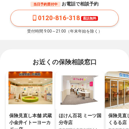
お電話で相談予約
当日予約受付中
0120-816-318
通話無料
受付時間 9:00～21:00（年末年始を除く）
お近くの保険相談窓口
保険見直し本舗 武蔵
ほけん百花 ミーツ国
保険見直
小金井イトーヨーカ
分寺店
くるる店