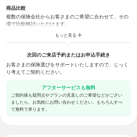
商品比較
複数の保険会社からお客さまのご希望に合わせて、その
保険診断サービス（無料）
場で比較検討いただけます。
相談前に保険市場の「folderアプリ」に保険証券
を保存していただくと、オプションで保険診断サ
もっと見る
商品選別・調整
ービスをご利用いただけます。 加入している保険
お客さまのご予算やご希望に合わせてプランの調整を行
の保険料や保障内容が適正なのか、スムーズに保
います。気に入った商品をお選びください。
次回のご来店予約またはお申込手続き
険の見直しができ相談時間の短縮にもなります。
お客さまの保険選びをサポートいたしますので、じっく
り考えてご契約ください。
アフターサービスも無料
ご契約後も疑問点やプランの見直しのご希望などがござい
ましたら、お気軽にお問い合わせください。もちろんすべ
て無料で承ります。