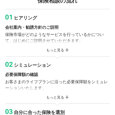
保険相談の流れ
ヒアリング
会社案内・勧誘方針のご説明
保険市場がどのようなサービスを行っているかについ
て、はじめにご説明させていただきます。
もっと見る
必要書類のご記入
個人情報同意書・受付カードへのご記入をお願いいたし
シミュレーション
ます。
必要保障額の確認
ライフプランニング
お客さまのライフプランに沿った必要保障額をシミュレ
お客さまの加入目的、収入、財産やご家族構成などをお
ーションいたします。
伺いします。
もっと見る
保険のご説明
※現在ご加入の保険がある方
保険の基本形や社会保障制度をご確認いただき、お客さ
ご加入中の保険証券または契約内容が確認できる資料
自分に合った保険を選別
まに合った保障プランを作成いたします。
をお持ちください。