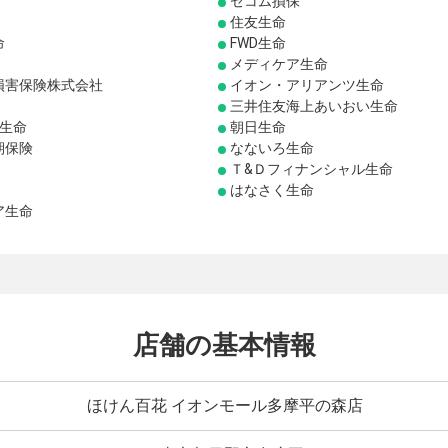
セコム損保
住友生命
命
FWD生命
メディケア生命
損害保険株式会社
イオン・アリアンツ生命
三井住友海上あいおい生命
り生命
朝日生命
期保険
なないろ生命
Ｔ&Ｄフィナンシャル生命
はなさく生命
ア生命
店舗の基本情報
ほけん百花 イオンモール多摩平の森店