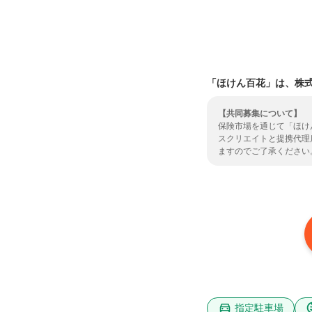
「ほけん百花」は、株
【共同募集について】
保険市場を通じて「ほけ
スクリエイトと提携代理
ますのでご了承ください
了承いただいた上で、ご
については
こちら
よりご
指定駐車場