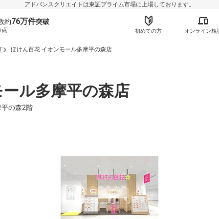
アドバンスクリエイトは東証プライム市場に上場しております。
76万件
数約
突破
時点
初めての方
オンライン相
市
ほけん百花 イオンモール多摩平の森店
モール多摩平の森店
摩平の森2階