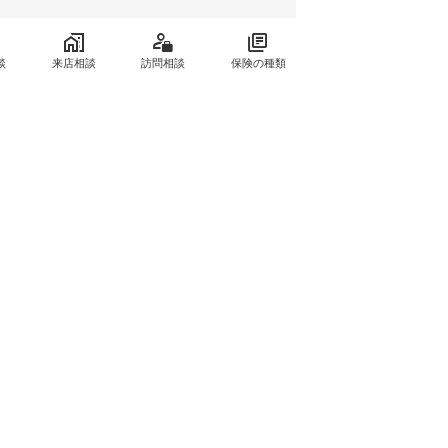
談
来店相談
訪問相談
保険の種類