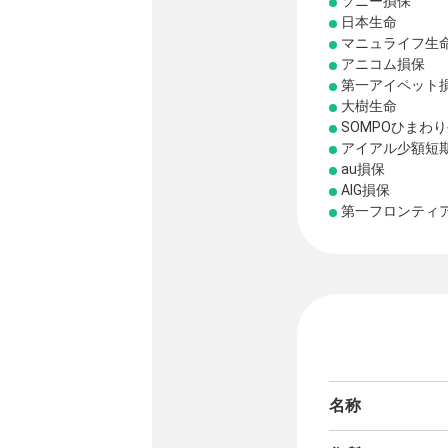
ソニー損保
日本生命
マニュライフ生
アニコム損保
第一アイペット
大樹生命
SOMPOひまわ
アイアル少額短
au損保
AIG損保
第一フロンティ
名称