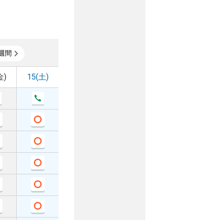
週間
金)
15(土)