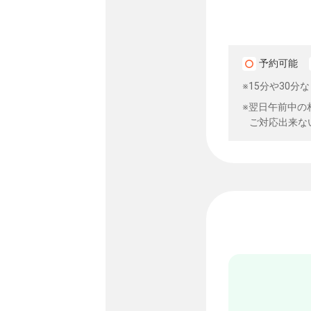
予約可能
※15分や30
※翌日午前中の
ご対応出来な