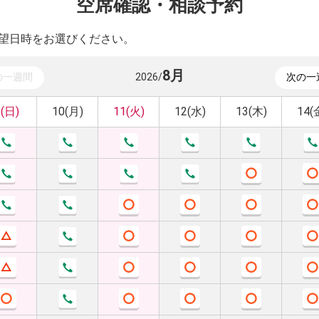
空席確認・相談予約
望日時をお選びください。
8
月
の一週間
2026
/
次の一
9(日)
10(月)
11(火)
12(水)
13(木)
14(