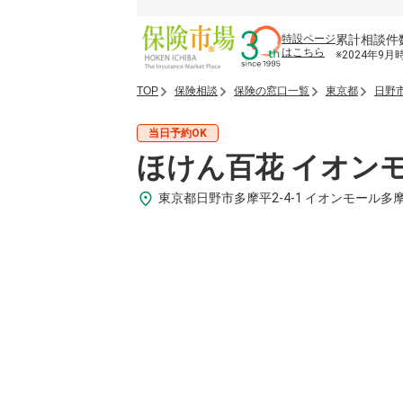
累計相談件
特設ページ
はこちら
※2024年9月
TOP
保険相談
保険の窓口一覧
東京都
日野
当日予約OK
ほけん百花 イオン
東京都日野市多摩平2-4-1 イオンモール多