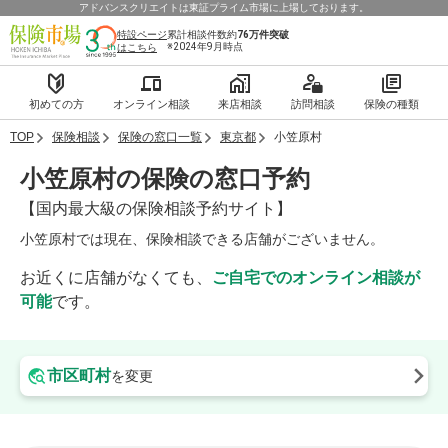
アドバンスクリエイトは東証プライム市場に上場しております。
特設ページ
累計相談件数約
76万件
突破
※2024年9月時点
はこちら
初めての方
オンライン相談
来店相談
訪問相談
保険の種類
TOP
保険相談
保険の窓口一覧
東京都
小笠原村
小笠原村の保険の窓口予約
【国内最大級の保険相談予約サイト】
小笠原村では現在、保険相談できる店舗がございません。
お近くに店舗がなくても、
ご自宅でのオンライン相談が
可能
です。
市区町村
を変更