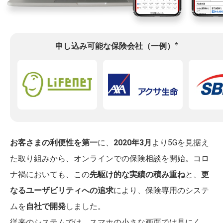
※
申し込み可能な保険会社（一例）
お客さまの利便性を第一
に、
2020年3月
より5Gを見据え
た取り組みから、オンラインでの保険相談を開始。コロ
ナ禍においても、この
先駆け的な実績の積み重ね
と、
更
なるユーザビリティへの追求
により、保険専用のシステ
ムを
自社で開発
しました。
従来のシステムでは、スマホの小さな画面では見にく