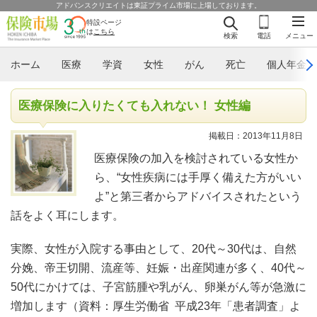
アドバンスクリエイトは東証プライム市場に上場しております。
特設ページ
は
こちら
検索
電話
メニュー
ホーム
医療
学資
女性
がん
死亡
個人年金
医療保険に入りたくても入れない！ 女性編
掲載日：2013年11月8日
医療保険の加入を検討されている女性か
ら、“女性疾病には手厚く備えた方がいい
よ”と第三者からアドバイスされたという
話をよく耳にします。
実際、女性が入院する事由として、20代～30代は、自然
分娩、帝王切開、流産等、妊娠・出産関連が多く、40代～
50代にかけては、子宮筋腫や乳がん、卵巣がん等が急激に
増加します（資料：厚生労働省 平成23年「患者調査」よ