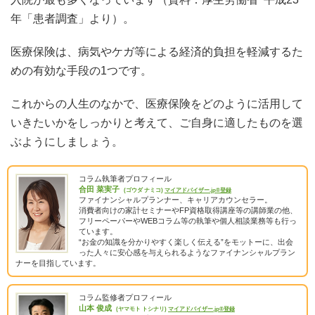
年「患者調査」より）。
医療保険は、病気やケガ等による経済的負担を軽減するた
めの有効な手段の1つです。
これからの人生のなかで、医療保険をどのように活用して
いきたいかをしっかりと考えて、ご自身に適したものを選
ぶようにしましょう。
コラム執筆者プロフィール
合田 菜実子
(ゴウダ ナミコ)
マイアドバイザー.jp®登録
ファイナンシャルプランナー、キャリアカウンセラー。
消費者向けの家計セミナーやFP資格取得講座等の講師業の他、
フリーペーパーやWEBコラム等の執筆や個人相談業務等も行っ
ています。
“お金の知識を分かりやすく楽しく伝える”をモットーに、出会
った人々に安心感を与えられるようなファイナンシャルプラン
ナーを目指しています。
コラム監修者プロフィール
山本 俊成
(ヤマモト トシナリ)
マイアドバイザー.jp®登録