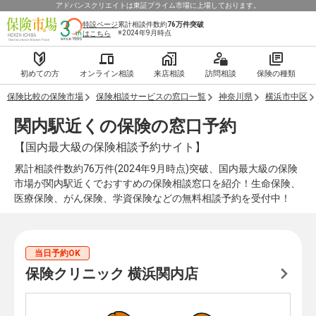
アドバンスクリエイトは東証プライム市場に上場しております。
特設ページ
累計相談件数約
76万件
突破
※2024年9月時点
はこちら
初めての方
オンライン相談
来店相談
訪問相談
保険の種類
保険比較の保険市場
保険相談サービスの窓口一覧
神奈川県
横浜市中区
関内駅近くの保険の窓口予約
【国内最大級の保険相談予約サイト】
累計相談件数約76万件(2024年9月時点)突破、国内最大級の保険
市場が関内駅近くでおすすめの保険相談窓口を紹介！生命保険、
医療保険、がん保険、学資保険などの無料相談予約を受付中！
当日予約OK
保険クリニック 横浜関内店