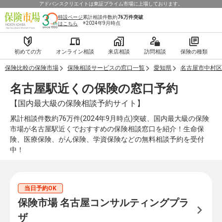
アドバンスクリエイトは東証プライム市場に上場しております。
特設ページ
累計相談件数約
76万件
突破
※2024年9月時点
はこちら
初めての方
オンライン相談
来店相談
訪問相談
保険の種類
保険比較の保険市場
保険相談サービスの窓口一覧
愛知県
名古屋市中村区
名古屋駅近くの保険の窓口予約
【国内最大級の保険相談予約サイト】
累計相談件数約76万件(2024年9月時点)突破、国内最大級の保険
市場が名古屋駅近くでおすすめの保険相談窓口を紹介！生命保
険、医療保険、がん保険、学資保険などの無料相談予約を受付
中！
当日予約OK
保険市場 名古屋コンサルティングプラ
ザ