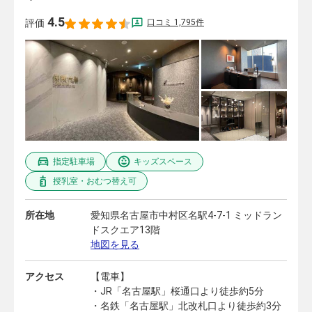
4.5
口コミ 1,795件
評価
指定駐車場
キッズスペース
授乳室・おむつ替え可
所在地
愛知県名古屋市中村区名駅4-7-1 ミッドラン
ドスクエア13階
地図を見る
アクセス
【電車】
・JR「名古屋駅」桜通口より徒歩約5分
・名鉄「名古屋駅」北改札口より徒歩約3分