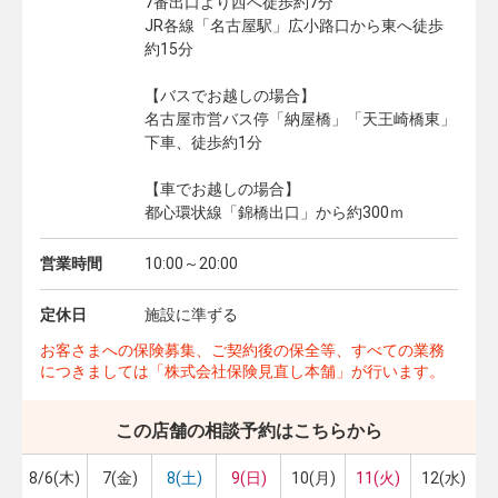
7番出口より西へ徒歩約7分
JR各線「名古屋駅」広小路口から東へ徒歩
約15分
【バスでお越しの場合】
名古屋市営バス停「納屋橋」「天王崎橋東」
下車、徒歩約1分
【車でお越しの場合】
都心環状線「錦橋出口」から約300ｍ
営業時間
10:00～20:00
定休日
施設に準ずる
お客さまへの保険募集、ご契約後の保全等、すべての業務
につきましては「株式会社保険見直し本舗」が行います。
この店舗の相談予約はこちらから
8/6(木)
7(金)
8(土)
9(日)
10(月)
11(火)
12(水)