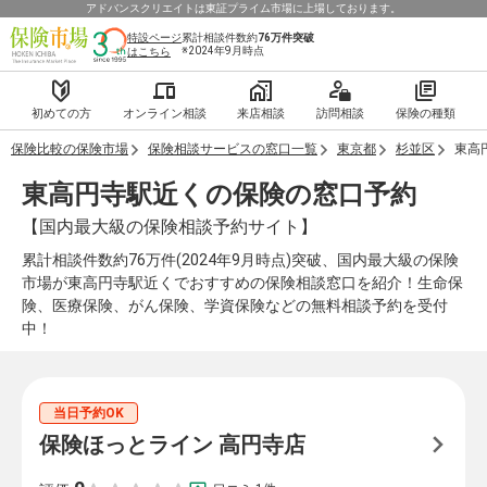
アドバンスクリエイトは東証プライム市場に上場しております。
特設ページ
累計相談件数約
76万件
突破
※2024年9月時点
はこちら
初めての方
オンライン相談
来店相談
訪問相談
保険の種類
保険比較の保険市場
保険相談サービスの窓口一覧
東京都
杉並区
東高
東高円寺駅近くの保険の窓口予約
【国内最大級の保険相談予約サイト】
累計相談件数約76万件(2024年9月時点)突破、国内最大級の保険
市場が東高円寺駅近くでおすすめの保険相談窓口を紹介！生命保
険、医療保険、がん保険、学資保険などの無料相談予約を受付
中！
当日予約OK
保険ほっとライン 高円寺店