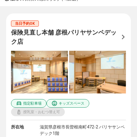
当日予約OK
保険見直し本舗 彦根パリヤサンペデッ
ク店
指定駐車場
キッズスペース
授乳室・おむつ替え可
所在地
滋賀県彦根市長曽根南町472-2 パリヤサンペ
デック1階