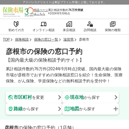
アドバンスクリエイトは東証プライム市場に上場しております。
特設ページ
累計相談件数約
76万件
突破
※2024年9月時点
はこちら
初めての方
オンライン相談
来店相談
訪問相談
保険の種類
TOP
保険相談
保険の窓口一覧
滋賀県
彦根市
彦根市の保険の窓口予約
【国内最大級の保険相談予約サイト】
累計相談件数約76万件(2024年9月時点)突破、国内最大級の保険
市場が彦根市でおすすめの保険相談窓口を紹介！生命保険、医療
保険、がん保険、学資保険などの無料相談予約を受付中！
市区町村
現在地
を変更
から探す
路線
地図
から探す
から探す
彦根市
の保険の窓口予約（1店舗）