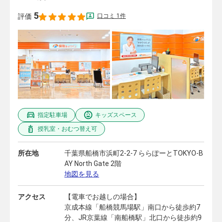
5
口コミ 1件
評価
指定駐車場
キッズスペース
授乳室・おむつ替え可
所在地
千葉県船橋市浜町2-2-7 ららぽーとTOKYO-B
AY North Gate 2階
地図を見る
アクセス
【電車でお越しの場合】
京成本線「船橋競馬場駅」南口から徒歩約7
分、JR京葉線「南船橋駅」北口から徒歩約9