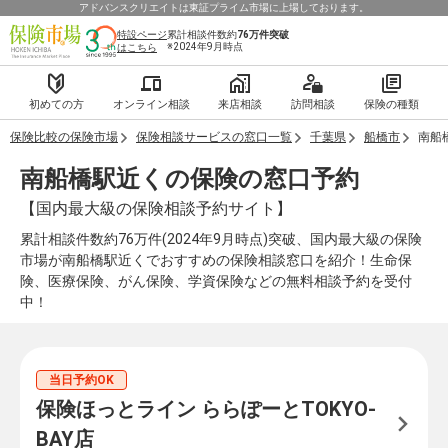
アドバンスクリエイトは東証プライム市場に上場しております。
特設ページ
累計相談件数約
76万件
突破
※2024年9月時点
はこちら
初めての方
オンライン相談
来店相談
訪問相談
保険の種類
保険比較の保険市場
保険相談サービスの窓口一覧
千葉県
船橋市
南船
南船橋駅近くの保険の窓口予約
【国内最大級の保険相談予約サイト】
累計相談件数約76万件(2024年9月時点)突破、国内最大級の保険
市場が南船橋駅近くでおすすめの保険相談窓口を紹介！生命保
険、医療保険、がん保険、学資保険などの無料相談予約を受付
中！
当日予約OK
保険ほっとライン ららぽーとTOKYO-
BAY店