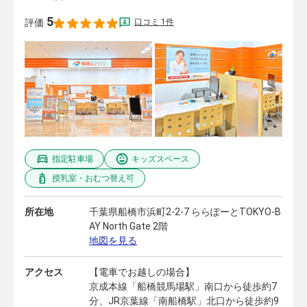
5
口コミ 1件
評価
指定駐車場
キッズスペース
授乳室・おむつ替え可
所在地
千葉県船橋市浜町2-2-7 ららぽーとTOKYO-B
AY North Gate 2階
地図を見る
アクセス
【電車でお越しの場合】
京成本線「船橋競馬場駅」南口から徒歩約7
分、JR京葉線「南船橋駅」北口から徒歩約9