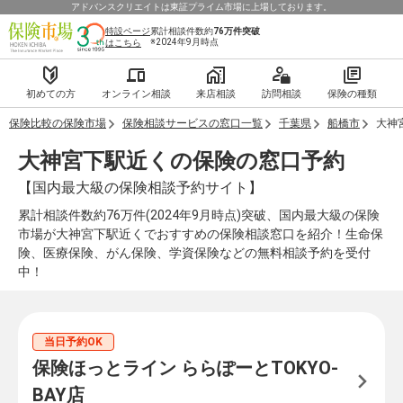
アドバンスクリエイトは東証プライム市場に上場しております。
特設ページ
累計相談件数約
76万件
突破
※2024年9月時点
はこちら
初めての方
オンライン相談
来店相談
訪問相談
保険の種類
保険比較の保険市場
保険相談サービスの窓口一覧
千葉県
船橋市
大神
大神宮下駅近くの保険の窓口予約
【国内最大級の保険相談予約サイト】
累計相談件数約76万件(2024年9月時点)突破、国内最大級の保険
市場が大神宮下駅近くでおすすめの保険相談窓口を紹介！生命保
険、医療保険、がん保険、学資保険などの無料相談予約を受付
中！
当日予約OK
保険ほっとライン ららぽーとTOKYO-
BAY店